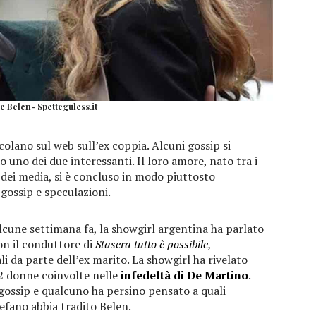
e Belen- Spetteguless.it
colano sul web sull’ex coppia. Alcuni gossip si
 uno dei due interessanti. Il loro amore, nato tra i
o dei media, si è concluso in modo piuttosto
gossip e speculazioni.
alcune settimana fa, la showgirl argentina ha parlato
on il conduttore di
Stasera tutto è possibile,
i da parte dell’ex marito. La showgirl ha rivelato
2 donne coinvolte nelle
infedeltà di De Martino
.
gossip e qualcuno ha persino pensato a quali
efano abbia tradito Belen.