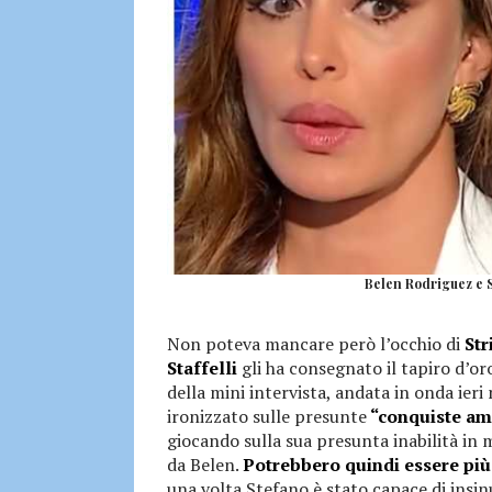
Belen Rodriguez e S
Non poteva mancare però l’occhio di
Str
Staffelli
gli ha consegnato il tapiro d’oro
della mini intervista, andata in onda ieri
ironizzato sulle presunte
“conquiste am
giocando sulla sua presunta inabilità in
da Belen.
Potrebbero quindi essere più
una volta Stefano è stato capace di insinu