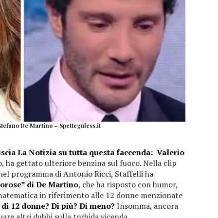
tefano De Martino – Spetteguless.it
iscia La Notizia su tutta questa faccenda:
Valerio
, ha gettato ulteriore benzina sul fuoco. Nella clip
 nel programma di Antonio Ricci, Staffelli ha
orose” di De Martino
, che ha risposto con humor,
 matematica in riferimento alle 12 donne menzionate
 di 12 donne?
Di più? Di meno?
Insomma, ancora
are altri dubbi sulla torbida vicenda.