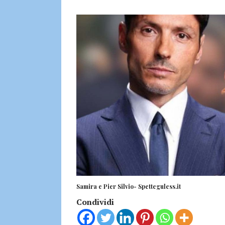
Samira e Pier Silvio- Spetteguless.it
Condividi