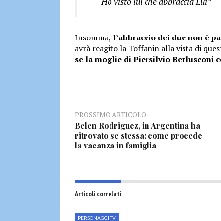
“Ho visto lui che abbraccia Lui”
Insomma,
l’abbraccio dei due non è pa
avrà reagito la Toffanin alla vista di que
se la moglie di Piersilvio Berlusconi
PROSSIMO ARTICOLO
Belen Rodriguez, in Argentina ha
ritrovato se stessa: come procede
la vacanza in famiglia
Articoli correlati
PERSONAGGI TV