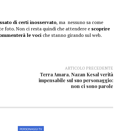
ssato di certi inosservato
, ma nessuno sa come
ste foto. Non ci resta quindi che attendere e
scoprire
 commenterà le voci
che stanno girando sul web.
ARTICOLO PRECEDENTE
Terra Amara, Nazan Kesal verità
impensabile sul suo personaggio:
non ci sono parole
PERSONAGGI TV