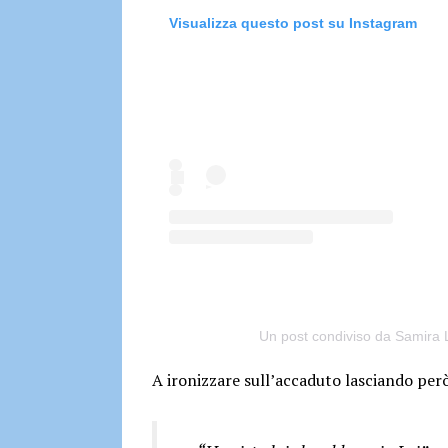
Visualizza questo post su Instagram
Un post condiviso da Samira L
A ironizzare sull’accaduto lasciando però