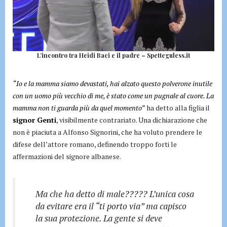
L’incontro tra Heidi Baci e il padre – Spetteguless.it
“Io e la mamma siamo devastati, hai alzato questo polverone inutile
con un uomo più vecchio di me, è stato come un pugnale al cuore. La
mamma non ti guarda più da quel momento”
ha detto alla figlia il
signor Genti
, visibilmente contrariato. Una dichiarazione che
non è piaciuta a Alfonso Signorini, che ha voluto prendere le
difese dell’attore romano, definendo troppo forti le
affermazioni del signore albanese.
Ma che ha detto di male????? L’unica cosa
da evitare era il “ti porto via” ma capisco
la sua protezione. La gente si deve