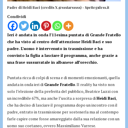
Padre di Heidi Baci (credits X @ssstarsssss) - Spetteguless.it
Condividi
Ieri è andata in onda l’11esima puntata di Grande Fratello
che ha visto al centro dell’attenzione Heidi Baci e suo
padre. L’uomo è intervenuto in trasmissione e ha
convinto la figlia a lasciare il programma, anche grazie a
una frase sussurratale in albanese all’orecchio.
Puntata ricca di colpi di scena e di momenti emozionanti, quella
andata in onda ieri di
Grande Fratello
. Il reality ha visto non
solo l’elezione della preferita del pubblico, Beatrice Luzzi con
un incredibile 67%, ma anche l’uscita a sorpresa di
Heidi Baci
,
che ha deciso di lasciare il programma dopo un incontro con il
padre, entrato in trasmissione per sostenerla ma al contempo
farle capire come fosse amareggiato dalla sua relazione con un
uomo suo coetaneo, ovvero Massimiliano Varrese.