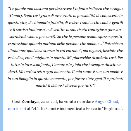
“Le parole non bastano per descrivere l’infinita bellezza che è Angus
(Conor). Sono così grata di aver avuto la possibilità di conoscerlo in
questa vita, di chiamarlo fratello, di vedere i suoi occhi caldi e gentili
e il sorriso luminoso, o di sentire la sua risata contagiosa (ora sto
sorridendo solo a pensarci). So che le persone usano spesso questa
espressione quando parlano delle persone che amano… “Potrebbero
illuminare qualsiasi stanza in cui entrano”, ma ragazzi, lasciate che
ve lo dica, era il migliore in questo. Mi piacerebbe ricordarlo così. Per
tutta la luce sconfinata, l’amore e la gioia che è sempre riuscito a
darci. Mi terrò stretta ogni momento. Il mio cuore è con sua madre e
la sua famiglia in questo momento, per favore siate gentili e pazienti
poiché il dolore è diverso per tutti”.
Così
Zendaya
, via social, ha voluto ricordare
Angus Cloud,
morto ieri
all’età di 25 anni e indimenticato Fezco in “Euphoria”.