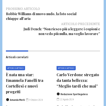
PROSSIMO ARTICOLO
Robbie Williams di nuovo nudo, la foto social
chiappe all’aria
ARTICOLO PRECEDENTE
Judi Dench: “Non riesco più a leggere i copioni e
non vedo più nulla, ma voglio lavorare”
Articoli correlati
ATTORI E ATTRICI
ATTORI E ATTRICI
È nata una star:
Carlo Verdone stregato
Emanuela Fanelli tra
da tanta bellezza:
Cortellesi e nuovi
“Meglio tardi che mai”
progetti
Redazione Spetteguless
22 Agosto 2024
Amanda Merli
9 Ottobre 2024