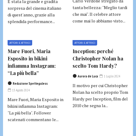
Carlo Verdone stregato da
È stata la grande e gradita
tanta bellezza: "Meglio tardi
sorpresa del cinema italiano
che mai". Il celebre attore
di quest'anno, grazie alla
come mai lo abbiamo visto...
splendida performance...
ATTORI E ATTRICI
ATTORI E ATTRICI
Mare Fuori, Maria
Inception: perché
Esposito in bikini
Christopher Nolan ha
infiamma Instagram:
scelto Tom Hardy?
“La più bella”
Aurora de Luca
1 Luglio 2024
Redazione Spetteguless
Il motivo per cui Christopher
13 Agosto 2024
Nolan ha scelto proprio Tom
Hardy per Inception, film del
Mare Fuori, Maria Esposito in
2010 che segna la...
bikini infiamma Instagram:
"La più bella". Follower
scatenati commentano le...