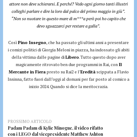
attore non deve schierarsi. E perché? Vedo ogni giorno tanti illustri
colleghi parlare e dire la loro dal palco del primo maggio in giù”.
“Non so nuotare in questo mare di m***a però poi ho capito che
devo sguazzarci per restare a galla”.
Così
Pino Insegno
, che ha passato gli ultimi anni a presentare
i comizi politici di Giorgia Meloni in piazza, ha indossato gli abiti
della vittima dalle pagine di
Libero
. Tutto questo dopo aver
magicamente ritrovato ben due programmi in Rai, con
Il
Mercante in Fiera
presto su Rai2 e l’
Eredità
scippata a Flavio
Insinna, fatto fuori dall’oggi al domani per far posto al comico a
inizio 2024. Quando si dice la meritocrazia.
PROSSIMO ARTICOLO
Padam Padam di Kylie Minogue, il video rifatto
con i LEGO dal vicepresidente Matthew Ashton