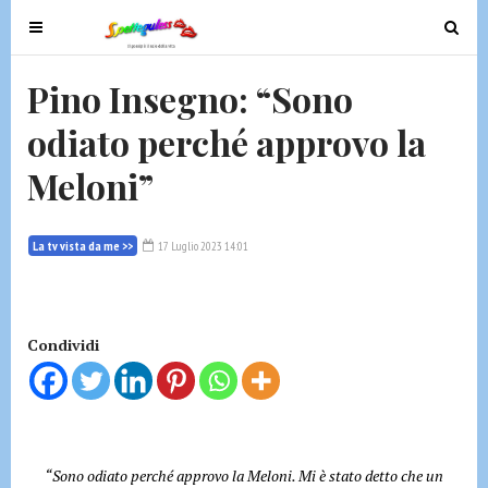
T
T
o
o
g
g
Pino Insegno: “Sono
g
g
odiato perché approvo la
l
l
e
e
Meloni”
n
n
a
a
v
v
La tv vista da me >>
17 Luglio 2023 14:01
i
i
g
g
a
a
t
t
Condividi
i
i
o
o
n
n
“Sono odiato perché approvo la Meloni. Mi è stato detto che un