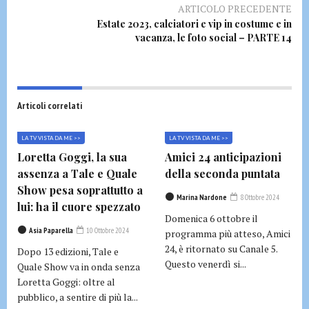
ARTICOLO PRECEDENTE
Estate 2023, calciatori e vip in costume e in
vacanza, le foto social – PARTE 14
Articoli correlati
LA TV VISTA DA ME >>
LA TV VISTA DA ME >>
Loretta Goggi, la sua
Amici 24 anticipazioni
assenza a Tale e Quale
della seconda puntata
Show pesa soprattutto a
Marina Nardone
8 Ottobre 2024
lui: ha il cuore spezzato
Domenica 6 ottobre il
Asia Paparella
10 Ottobre 2024
programma più atteso, Amici
24, è ritornato su Canale 5.
Dopo 13 edizioni, Tale e
Questo venerdì si...
Quale Show va in onda senza
Loretta Goggi: oltre al
pubblico, a sentire di più la...