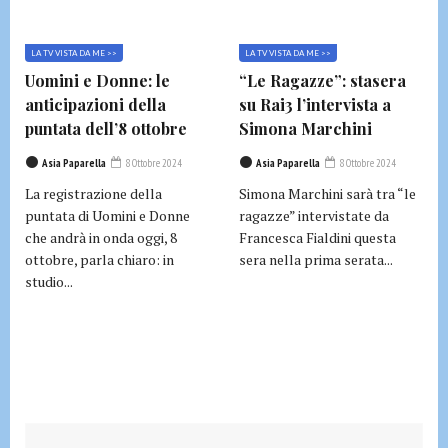
LA TV VISTA DA ME >>
LA TV VISTA DA ME >>
Uomini e Donne: le
“Le Ragazze”: stasera
anticipazioni della
su Rai3 l’intervista a
puntata dell’8 ottobre
Simona Marchini
Asia Paparella
8 Ottobre 2024
Asia Paparella
8 Ottobre 2024
La registrazione della
Simona Marchini sarà tra “le
puntata di Uomini e Donne
ragazze” intervistate da
che andrà in onda oggi, 8
Francesca Fialdini questa
ottobre, parla chiaro: in
sera nella prima serata...
studio...