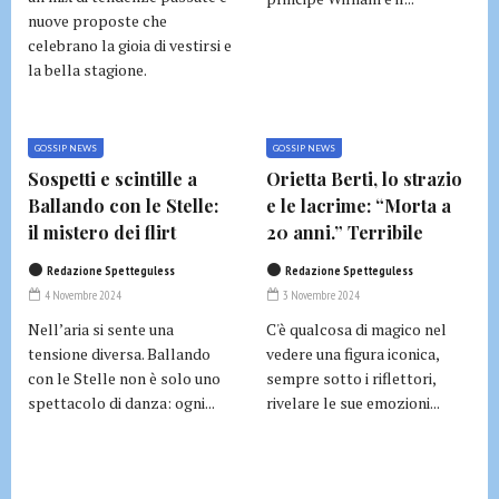
nuove proposte che
celebrano la gioia di vestirsi e
la bella stagione.
GOSSIP NEWS
GOSSIP NEWS
Sospetti e scintille a
Orietta Berti, lo strazio
Ballando con le Stelle:
e le lacrime: “Morta a
il mistero dei flirt
20 anni.” Terribile
Redazione Spetteguless
Redazione Spetteguless
4 Novembre 2024
3 Novembre 2024
Nell’aria si sente una
C'è qualcosa di magico nel
tensione diversa. Ballando
vedere una figura iconica,
con le Stelle non è solo uno
sempre sotto i riflettori,
spettacolo di danza: ogni...
rivelare le sue emozioni...