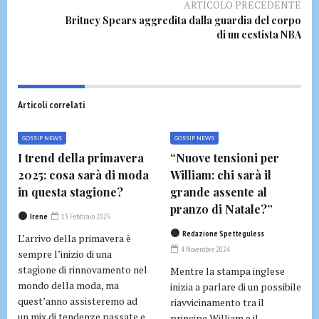
ARTICOLO PRECEDENTE
Britney Spears aggredita dalla guardia del corpo
di un cestista NBA
Articoli correlati
GOSSIP NEWS
GOSSIP NEWS
I trend della primavera
“Nuove tensioni per
2025: cosa sarà di moda
William: chi sarà il
in questa stagione?
grande assente al
pranzo di Natale?”
Irene
13 Febbraio 2025
Redazione Spetteguless
L’arrivo della primavera è
4 Novembre 2024
sempre l’inizio di una
stagione di rinnovamento nel
Mentre la stampa inglese
mondo della moda, ma
inizia a parlare di un possibile
quest’anno assisteremo ad
riavvicinamento tra il
un mix di tendenze passate e
principe William e il...