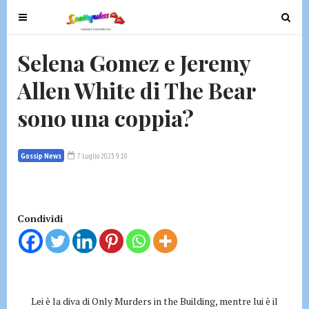
T
T
o
o
g
g
Selena Gomez e Jeremy
g
g
Allen White di The Bear
l
l
e
e
sono una coppia?
n
n
a
a
v
v
Gossip News
7 Luglio 2023 9:10
i
i
g
g
a
a
t
t
Condividi
i
i
o
o
n
n
Lei è la diva di Only Murders in the Building, mentre lui è il