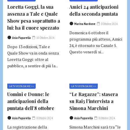
Loretta Goggi, la sua
Amici 24 anticipazioni
assenza a Tale e Quale
della seconda puntata
Show pesa soprattutto a
Marina Nardone
8 Ottobre 2024
lui: ha il cuore spezzato
Domenica 6 ottobre il
Asia Paparella
10 Ottobre 2024
programma più atteso, Amici
24, è ritornato su Canale 5.
Dopo 13 edizioni, Tale e
Questo venerdì si...
Quale Show va in onda senza
Loretta Goggi: oltre al
pubblico, a sentire di più la...
LA TV VISTA DA ME >>
LA TV VISTA DA ME >>
Uomini e Donne: le
“Le Ragazze”: stasera
anticipazioni della
su Rai3 l’intervista a
puntata dell’8 ottobre
Simona Marchini
Asia Paparella
8 Ottobre 2024
Asia Paparella
8 Ottobre 2024
La registrazione della
Simona Marchini sarà tra “le