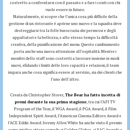
costretto a confrontarsi con il passato e a fare i conti con chi
vuole essere in futuro.
Naturalmente, si scopre che l’unica cosa più difficile della
gestione di un ristorante è aprirne uno nuovo e la squadra deve
destreggiarsi tra la folle burocrazia dei permessi e degli
appaltatori e la bellezza, e allo stesso tempo la difficoltà
creativa, della pianificazione del menu. Questo cambiamento
porta anche una nuova attenzione all’ospitalità. Mentre i
membri dello staff sono costretti a lavorare insieme in modi
nuovi, sfidando i limiti delle loro capacità e relazioni, il team
impara anche cosa significa essere al servizio, sia dei clienti che
l’uno dell’altro.
Creata da Christopher Storer,
The Bear ha fatto incetta di
premi durante la sua prima stagione
, tra cui l’AFI TV
Program of the Year, il WGA Award, il PGA Award, il Film
Independent Spirit Award, l’American Cinema Editors Award e
l’ACE Eddie Award. Jeremy Allen White ha anche vinto il premio
come miglior attore comedy ai Golden Globes, ai SAG Awards e