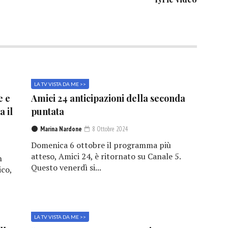
LA TV VISTA DA ME >>
e e
Amici 24 anticipazioni della seconda
a il
puntata
Marina Nardone
8 Ottobre 2024
Domenica 6 ottobre il programma più
atteso, Amici 24, è ritornato su Canale 5.
n
Questo venerdì si...
ico,
LA TV VISTA DA ME >>