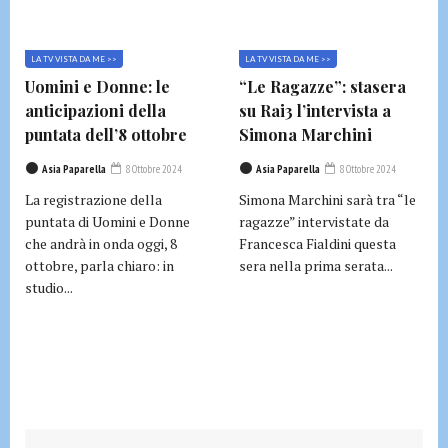
LA TV VISTA DA ME >>
LA TV VISTA DA ME >>
Uomini e Donne: le
“Le Ragazze”: stasera
anticipazioni della
su Rai3 l’intervista a
puntata dell’8 ottobre
Simona Marchini
Asia Paparella
8 Ottobre 2024
Asia Paparella
8 Ottobre 2024
La registrazione della
Simona Marchini sarà tra “le
puntata di Uomini e Donne
ragazze” intervistate da
che andrà in onda oggi, 8
Francesca Fialdini questa
ottobre, parla chiaro: in
sera nella prima serata...
studio...