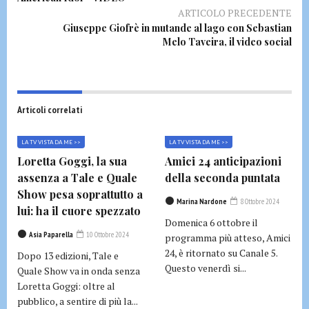
ARTICOLO PRECEDENTE
Giuseppe Giofrè in mutande al lago con Sebastian
Melo Taveira, il video social
Articoli correlati
LA TV VISTA DA ME >>
LA TV VISTA DA ME >>
Loretta Goggi, la sua
Amici 24 anticipazioni
assenza a Tale e Quale
della seconda puntata
Show pesa soprattutto a
Marina Nardone
8 Ottobre 2024
lui: ha il cuore spezzato
Domenica 6 ottobre il
Asia Paparella
10 Ottobre 2024
programma più atteso, Amici
24, è ritornato su Canale 5.
Dopo 13 edizioni, Tale e
Questo venerdì si...
Quale Show va in onda senza
Loretta Goggi: oltre al
pubblico, a sentire di più la...