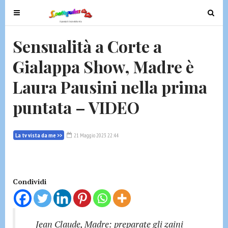
T
T
o
o
g
g
Sensualità a Corte a
g
g
Gialappa Show, Madre è
l
l
e
e
Laura Pausini nella prima
n
n
a
a
puntata – VIDEO
v
v
i
i
g
g
La tv vista da me >>
21 Maggio 2023 22:44
a
a
t
t
i
i
Condividi
o
o
n
n
Jean Claude, Madre: preparate gli zaini