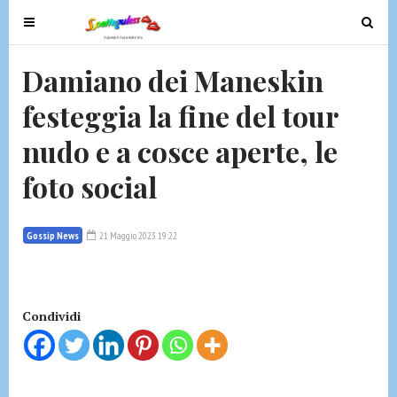
T
T
o
o
g
g
Damiano dei Maneskin
g
g
festeggia la fine del tour
l
l
e
e
nudo e a cosce aperte, le
n
n
a
a
foto social
v
v
i
i
g
g
Gossip News
21 Maggio 2023 19:22
a
a
t
t
i
i
Condividi
o
o
n
n