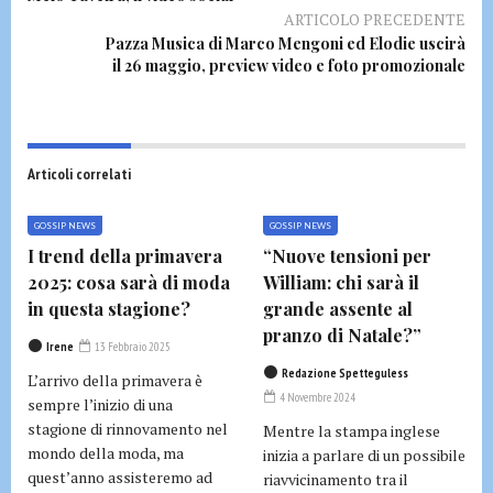
ARTICOLO PRECEDENTE
Pazza Musica di Marco Mengoni ed Elodie uscirà
il 26 maggio, preview video e foto promozionale
Articoli correlati
GOSSIP NEWS
GOSSIP NEWS
I trend della primavera
“Nuove tensioni per
2025: cosa sarà di moda
William: chi sarà il
in questa stagione?
grande assente al
pranzo di Natale?”
Irene
13 Febbraio 2025
Redazione Spetteguless
L’arrivo della primavera è
4 Novembre 2024
sempre l’inizio di una
stagione di rinnovamento nel
Mentre la stampa inglese
mondo della moda, ma
inizia a parlare di un possibile
quest’anno assisteremo ad
riavvicinamento tra il