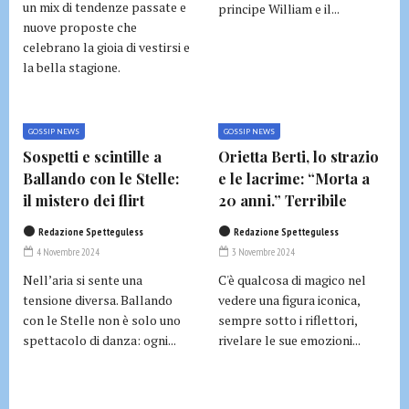
un mix di tendenze passate e
principe William e il...
nuove proposte che
celebrano la gioia di vestirsi e
la bella stagione.
GOSSIP NEWS
GOSSIP NEWS
Sospetti e scintille a
Orietta Berti, lo strazio
Ballando con le Stelle:
e le lacrime: “Morta a
il mistero dei flirt
20 anni.” Terribile
Redazione Spetteguless
Redazione Spetteguless
4 Novembre 2024
3 Novembre 2024
Nell’aria si sente una
C'è qualcosa di magico nel
tensione diversa. Ballando
vedere una figura iconica,
con le Stelle non è solo uno
sempre sotto i riflettori,
spettacolo di danza: ogni...
rivelare le sue emozioni...