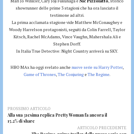
Mari Jo Winkler, Cary Joji Fukunaga e
Nic Pizzolatto
, storico
showrunner delle prime 3 stagioni che ha ora lasciato il
testimone ad altri.
La prima acclamata stagione vide Matthew McConaughey e
Woody Harrelson protagonisti, seguiti da Colin Farrell, Taylor
Kitsch, Rachel McAdams, Vince Vaughn, Mahershala Ali e
Stephen Dorff.
In Italia True Detective: Night Country arriverà su SKY.
HBO MAx ha oggi svelato anche
nuove serie su Harry Potter
,
Game of Thrones
,
The Conjuring
e
The Regime
.
PROSSIMO ARTICOLO
Alla sua 31esima replica Pretty Woman fa ancora il
15.2% di share
ARTICOLO PRECEDENTE