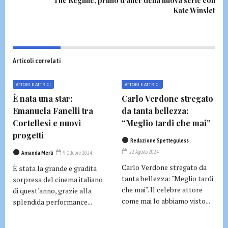
The Regime, primo trailer della nuova serie con
Kate Winslet
Articoli correlati
ATTORI E ATTRICI
ATTORI E ATTRICI
È nata una star:
Carlo Verdone stregato
Emanuela Fanelli tra
da tanta bellezza:
Cortellesi e nuovi
“Meglio tardi che mai”
progetti
Redazione Spetteguless
22 Agosto 2024
Amanda Merli
9 Ottobre 2024
Carlo Verdone stregato da
È stata la grande e gradita
tanta bellezza: "Meglio tardi
sorpresa del cinema italiano
che mai". Il celebre attore
di quest'anno, grazie alla
come mai lo abbiamo visto...
splendida performance...