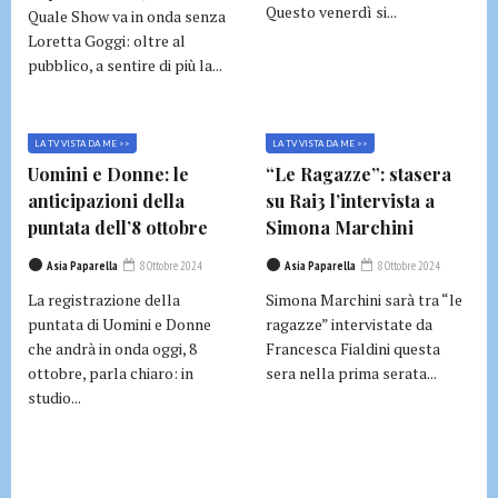
Questo venerdì si...
Quale Show va in onda senza
Loretta Goggi: oltre al
pubblico, a sentire di più la...
LA TV VISTA DA ME >>
LA TV VISTA DA ME >>
Uomini e Donne: le
“Le Ragazze”: stasera
anticipazioni della
su Rai3 l’intervista a
puntata dell’8 ottobre
Simona Marchini
Asia Paparella
8 Ottobre 2024
Asia Paparella
8 Ottobre 2024
La registrazione della
Simona Marchini sarà tra “le
puntata di Uomini e Donne
ragazze” intervistate da
che andrà in onda oggi, 8
Francesca Fialdini questa
ottobre, parla chiaro: in
sera nella prima serata...
studio...