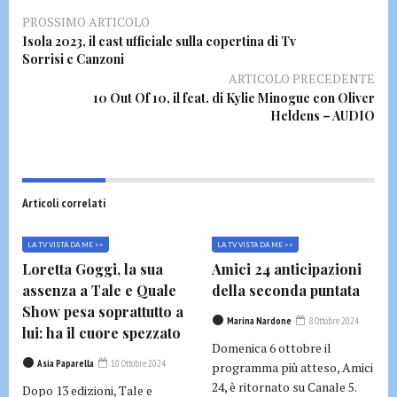
PROSSIMO ARTICOLO
Isola 2023, il cast ufficiale sulla copertina di Tv
Sorrisi e Canzoni
ARTICOLO PRECEDENTE
10 Out Of 10, il feat. di Kylie Minogue con Oliver
Heldens – AUDIO
Articoli correlati
LA TV VISTA DA ME >>
LA TV VISTA DA ME >>
Loretta Goggi, la sua
Amici 24 anticipazioni
assenza a Tale e Quale
della seconda puntata
Show pesa soprattutto a
Marina Nardone
8 Ottobre 2024
lui: ha il cuore spezzato
Domenica 6 ottobre il
Asia Paparella
10 Ottobre 2024
programma più atteso, Amici
24, è ritornato su Canale 5.
Dopo 13 edizioni, Tale e