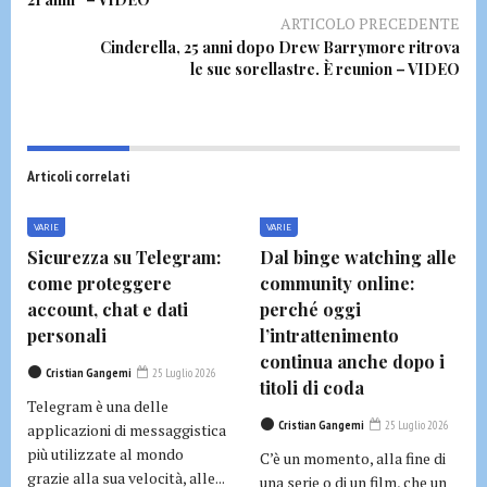
ARTICOLO PRECEDENTE
Cinderella, 25 anni dopo Drew Barrymore ritrova
le sue sorellastre. È reunion – VIDEO
Articoli correlati
VARIE
VARIE
Sicurezza su Telegram:
Dal binge watching alle
come proteggere
community online:
account, chat e dati
perché oggi
personali
l’intrattenimento
continua anche dopo i
Cristian Gangemi
25 Luglio 2026
titoli di coda
Telegram è una delle
Cristian Gangemi
25 Luglio 2026
applicazioni di messaggistica
più utilizzate al mondo
C’è un momento, alla fine di
grazie alla sua velocità, alle...
una serie o di un film, che un