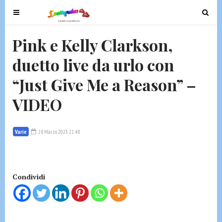
T
T
o
o
g
g
Pink e Kelly Clarkson,
g
g
duetto live da urlo con
l
l
e
e
“Just Give Me a Reason” –
n
n
a
a
VIDEO
v
v
i
i
g
g
Varie
28 Marzo 2023 22:48
a
a
t
t
i
i
Condividi
o
o
n
n