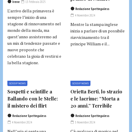
Irene
13 Febbraio 2025
Redazione Spetteguless
L’arrivo della primavera è
4 Novembre 2024
sempre l’inizio di una
stagione di rinnovamento nel
Mentre la stampa inglese
mondo della moda, ma
inizia a parlare di un possibile
quest’anno assisteremo ad
riavvicinamento tra il
un mix di tendenze passate e
principe William e il...
nuove proposte che
celebrano la gioia di vestirsi e
la bella stagione.
GOSSIP NEWS
GOSSIP NEWS
Sospetti e scintille a
Orietta Berti, lo strazio
Ballando con le Stelle:
e le lacrime: “Morta a
il mistero dei flirt
20 anni.” Terribile
Redazione Spetteguless
Redazione Spetteguless
4 Novembre 2024
3 Novembre 2024
Nell’aria si sente una
C'è qualcosa di magico nel