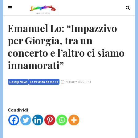
T
T
o
o
g
g
Emanuel Lo: “Impazzivo
g
g
per Giorgia, tra un
l
l
e
e
concerto e l’altro ci siamo
n
n
a
a
innamorati”
v
v
i
i
g
g
Gossip News
La tv vista da me >>
28 Marzo 2023 10:31
a
a
t
t
i
i
Condividi
o
o
n
n