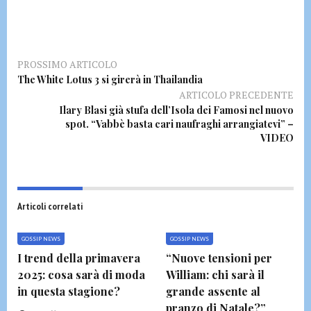
PROSSIMO ARTICOLO
The White Lotus 3 si girerà in Thailandia
ARTICOLO PRECEDENTE
Ilary Blasi già stufa dell’Isola dei Famosi nel nuovo
spot. “Vabbè basta cari naufraghi arrangiatevi” –
VIDEO
Articoli correlati
GOSSIP NEWS
GOSSIP NEWS
I trend della primavera
“Nuove tensioni per
2025: cosa sarà di moda
William: chi sarà il
in questa stagione?
grande assente al
pranzo di Natale?”