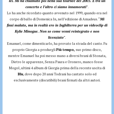
lei. Mi ha chiamato poi nella sua tournée del 2003. E tra un
concerto e l’altro ci siamo innamorati
”.
Lo ha anche ricordato quanto avvenuto nel 1999, quando era nel
corpo di ballo di Domenica In, nell’edizione di Amadeus. “
Mi
finsi malato, ma in realtà ero in Inghilterra per un videoclip di
Kylie Minogue. Non so come venni reintegrato e non
licenziato
”.
Emanuel, come dimenticarlo, ha provato la strada del canto. Fu
proprio Giorgia a produrgli
Più tempo,
suo primo disco,
mentre Emanuel ha poi messo mano a diversi brani di Stonata,
Dietro le apparenze, Senza Paura e Oronero, manco fosse
Mogol, ultimi 4 album di Giorgia prima della recente uscita di
Blu
, dove dopo 20 anni Todrani ha cantato solo ed
esclusivamente (discutibili) brani firmati da altri autori.