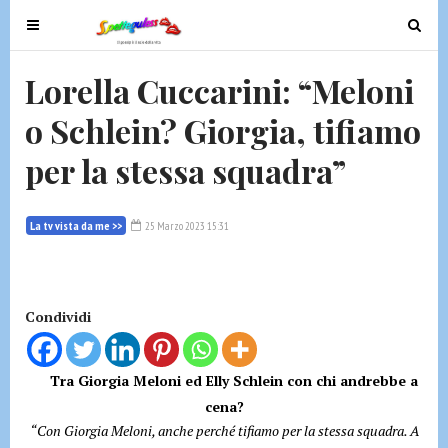
T
T
o
o
g
g
Lorella Cuccarini: “Meloni
g
g
o Schlein? Giorgia, tifiamo
l
l
e
e
per la stessa squadra”
n
n
a
a
v
v
La tv vista da me >>
25 Marzo 2023 15:31
i
i
g
g
a
a
t
t
Condividi
i
i
o
o
Tra Giorgia Meloni ed Elly Schlein con chi andrebbe a
n
n
cena?
“Con Giorgia Meloni, anche perché tifiamo per la stessa squadra. A