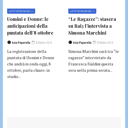
LA TV VISTA DA ME >>
LA TV VISTA DA ME >>
Uomini e Donne: le
“Le Ragazze”: stasera
anticipazioni della
su Rai3 l’intervista a
puntata dell’8 ottobre
Simona Marchini
Asia Paparella
8 Ottobre 2024
Asia Paparella
8 Ottobre 2024
La registrazione della
Simona Marchini sarà tra “le
puntata di Uomini e Donne
ragazze” intervistate da
che andrà in onda oggi, 8
Francesca Fialdini questa
ottobre, parla chiaro: in
sera nella prima serata...
studio...