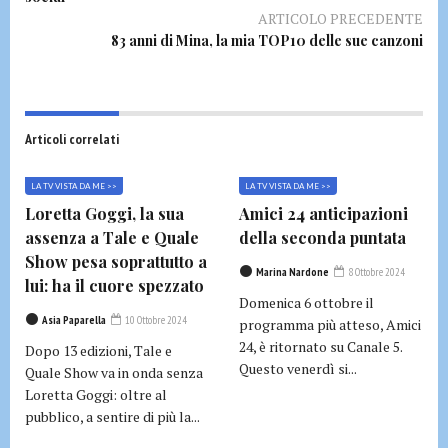
ARTICOLO PRECEDENTE
83 anni di Mina, la mia TOP10 delle sue canzoni
Articoli correlati
LA TV VISTA DA ME >>
LA TV VISTA DA ME >>
Loretta Goggi, la sua
Amici 24 anticipazioni
assenza a Tale e Quale
della seconda puntata
Show pesa soprattutto a
Marina Nardone
8 Ottobre 2024
lui: ha il cuore spezzato
Domenica 6 ottobre il
Asia Paparella
10 Ottobre 2024
programma più atteso, Amici
24, è ritornato su Canale 5.
Dopo 13 edizioni, Tale e
Questo venerdì si...
Quale Show va in onda senza
Loretta Goggi: oltre al
pubblico, a sentire di più la...