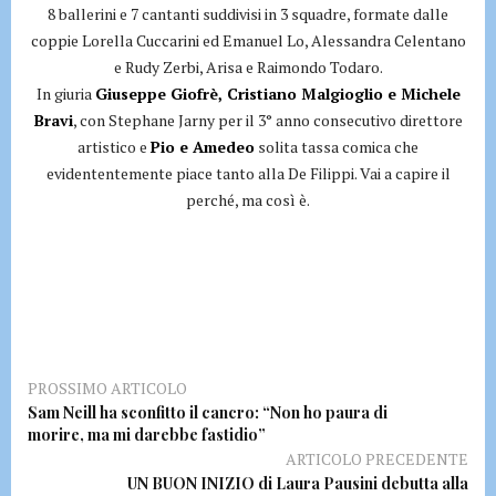
8 ballerini e 7 cantanti suddivisi in 3 squadre, formate dalle
coppie Lorella Cuccarini ed Emanuel Lo, Alessandra Celentano
e Rudy Zerbi, Arisa e Raimondo Todaro.
In giuria
Giuseppe Giofrè, Cristiano Malgioglio e Michele
Bravi
, con Stephane Jarny per il 3° anno consecutivo direttore
artistico e
Pio e Amedeo
solita tassa comica che
evidententemente piace tanto alla De Filippi. Vai a capire il
perché, ma così è.
PROSSIMO ARTICOLO
Sam Neill ha sconfitto il cancro: “Non ho paura di
morire, ma mi darebbe fastidio”
ARTICOLO PRECEDENTE
UN BUON INIZIO di Laura Pausini debutta alla