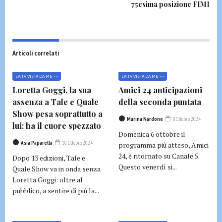
75esima posizione FIMI
Articoli correlati
LA TV VISTA DA ME >>
LA TV VISTA DA ME >>
Loretta Goggi, la sua
Amici 24 anticipazioni
assenza a Tale e Quale
della seconda puntata
Show pesa soprattutto a
Marina Nardone
8 Ottobre 2024
lui: ha il cuore spezzato
Domenica 6 ottobre il
Asia Paparella
10 Ottobre 2024
programma più atteso, Amici
24, è ritornato su Canale 5.
Dopo 13 edizioni, Tale e
Questo venerdì si...
Quale Show va in onda senza
Loretta Goggi: oltre al
pubblico, a sentire di più la...