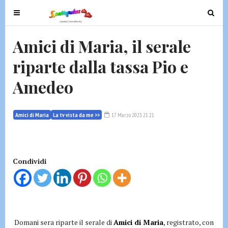
T
T
o
o
g
g
Amici di Maria, il serale
g
g
riparte dalla tassa Pio e
l
l
e
e
Amedeo
n
n
a
a
v
v
Amici di Maria
La tv vista da me >>
17 Marzo 2023 21:21
i
i
g
g
a
a
t
t
Condividi
i
i
o
o
n
n
Domani sera riparte il serale di
Amici di Maria
, registrato, con