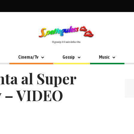
Cinema/Tv
Gossip
Music
nta al Super
w – VIDEO