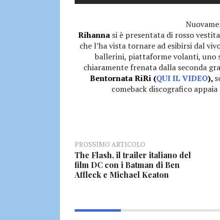
Nuovament
Rihanna
si è presentata di rosso vestit
che l’ha vista tornare ad esibirsi dal vi
ballerini, piattaforme volanti, uno 
chiaramente frenata dalla seconda gra
Bentornata RiRi (
QUI IL VIDEO
),
s
comeback discografico appaia f
PROSSIMO ARTICOLO
The Flash, il trailer italiano del
film DC con i Batman di Ben
Affleck e Michael Keaton