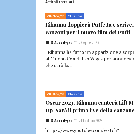
Articoli correlati
CINEMA/TV
RIHANNA
Rihanna doppierà Puffetta e scrive
canzoni per il nuovo film dei Puffi
DrApocalypse
28 Aprile 2023
Rihanna ha fatto un'apparizione a sorp
al CinemaCon di Las Vegas per annuncia
che sarà la...
CINEMA/TV
RIHANNA
Oscar 2023, Rihanna canterà Lift 
Up. Sarà il primo live della canzon
DrApocalypse
24 Febbraio 2023
https://www.youtube.com/watch?