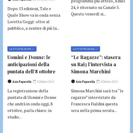
programma più atteso, Amici
24, è ritornato su Canale 5.
Dopo 13 edizioni, Tale e
Questo venerdì si...
Quale Show va in onda senza
Loretta Goggi: oltre al
pubblico, a sentire di più la...
LA TV VISTA DA ME >>
LA TV VISTA DA ME >>
Uomini e Donne: le
“Le Ragazze”: stasera
anticipazioni della
su Rai3 l’intervista a
puntata dell’8 ottobre
Simona Marchini
Asia Paparella
8 Ottobre 2024
Asia Paparella
8 Ottobre 2024
La registrazione della
Simona Marchini sarà tra “le
puntata di Uomini e Donne
ragazze” intervistate da
che andrà in onda oggi, 8
Francesca Fialdini questa
ottobre, parla chiaro: in
sera nella prima serata...
studio...