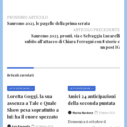
PROSSIMO ARTICOLO
Sanremo 2023, le pagelle della prima serata
ARTICOLO PRECEDENTE
Sanremo 2023, pronti, via e Selvaggia Lucarelli
subito all’attacco di Chiara Ferragni con 8 storie e
un post IG
Articoli correlati
LA TV VISTA DA ME >>
LA TV VISTA DA ME >>
Loretta Goggi, la sua
Amici 24 anticipazioni
assenza a Tale e Quale
della seconda puntata
Show pesa soprattutto a
Marina Nardone
8 Ottobre 2024
lui: ha il cuore spezzato
Domenica 6 ottobre il
Asia Paparella
10 Ottobre 2024