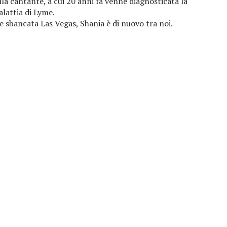
la cantante, a cui 20 anni fa venne diagnosticata la
lattia di Lyme.
 e sbancata Las Vegas, Shania è di nuovo tra noi.