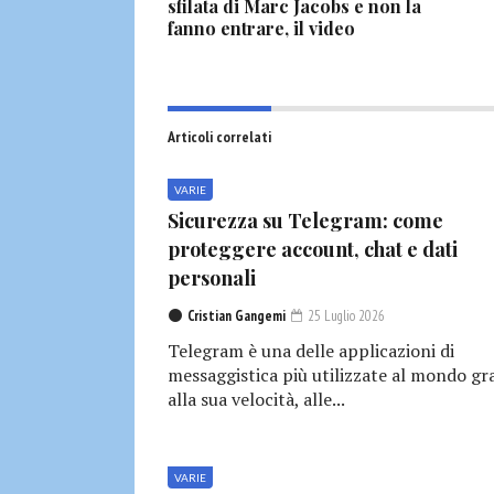
sfilata di Marc Jacobs e non la
fanno entrare, il video
Articoli correlati
VARIE
Sicurezza su Telegram: come
proteggere account, chat e dati
personali
Cristian Gangemi
25 Luglio 2026
Telegram è una delle applicazioni di
messaggistica più utilizzate al mondo gr
alla sua velocità, alle...
VARIE