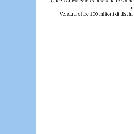
Queen of Me celebra anche la forza del
ma
Venduti oltre 100 milioni di dischi