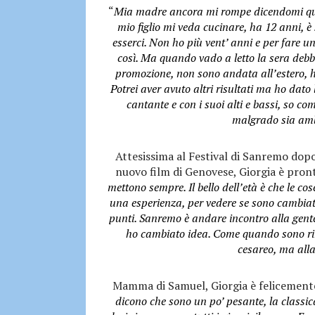
“
Mia madre ancora mi rompe dicendomi quest
mio figlio mi veda cucinare, ha 12 anni, è
esserci. Non ho più vent’ anni e per fare un
così. Ma quando vado a letto la sera debbo
promozione, non sono andata all’estero, 
Potrei aver avuto altri risultati ma ho dato
cantante e con i suoi alti e bassi, so co
malgrado sia ambi
Attesissima al Festival di Sanremo dopo
nuovo film di Genovese, Giorgia è pront
mettono sempre. Il bello dell’età è che le co
una esperienza, per vedere se sono cambiata
punti. Sanremo è andare incontro alla gente
ho cambiato idea. Come quando sono rima
cesareo, ma alla 
Mamma di Samuel, Giorgia è felicemente
dicono che sono un po’ pesante, la classic