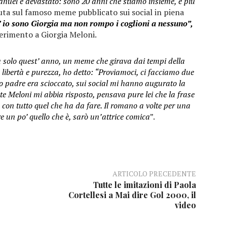
manuel è devastato: sono 20 anni che stiamo insieme, è più
ta sul famoso meme pubblicato sui social in piena
 io sono Giorgia ma non rompo i coglioni a nessuno”,
ferimento a Giorgia Meloni.
 solo quest’ anno, un meme che girava dai tempi della
 libertà e purezza, ho detto: “Proviamoci, ci facciamo due
io padre era scioccato, sui social mi hanno augurato la
te Meloni mi abbia risposto, pensava pure lei che la frase
 con tutto quel che ha da fare. Il romano a volte per una
re un po’ quello che è, sarò un’attrice comica
”.
ARTICOLO PRECEDENTE
Tutte le imitazioni di Paola
Cortellesi a Mai dire Gol 2000, il
video