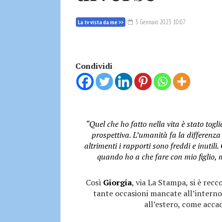
3 Gennaio 2023 10:07
La tv vista da me >>
Condividi
“Quel che ho fatto nella vita è stato togl
prospettiva. L’umanità fa la differenza 
altrimenti i rapporti sono freddi e inutili
quando ho a che fare con mio figlio, m
Così
Giorgia
, via La Stampa, si è rec
tante occasioni mancate all’interno 
all’estero, come accad