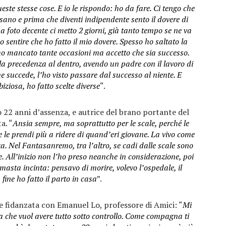
e stesse cose. E io le rispondo: ho da fare. Ci tengo che
 sano e prima che diventi indipendente sento il dovere di
a foto decente ci metto 2 giorni, già tanto tempo se ne va
 sentire che ho fatto il mio dovere. Spesso ho saltato la
ho mancato tante occasioni ma accetto che sia successo.
 la precedenza al dentro, avendo un padre con il lavoro di
me succede, l’ho visto passare dal successo al niente. E
ziosa, ho fatto scelte diverse
“.
 22 anni d’assenza, e autrice del brano portante del
a. “
Ansia sempre, ma soprattutto per le scale, perché le
se le prendi più a ridere di quand’eri giovane. La vivo come
. Nel Fantasanremo, tra l’altro, se cadi dalle scale sono
. All’inizio non l’ho preso neanche in considerazione, poi
sta incinta: pensavo di morire, volevo l’ospedale, il
fine ho fatto il parto in casa
”.
 fidanzata con Emanuel Lo, professore di Amici: “
Mi
a che vuol avere tutto sotto controllo. Come compagna ti