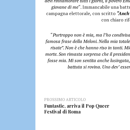
devi rinnamorare tutti i giorni, il povero E
giovane di me
“. Immancabile una battu
campagna elettorale, con scritto
“Anch’
con chiaro ri
“
Purtroppo non è mia, ma l’ho condivisa
famosa frase della Meloni. Nella mia totale
risate”. Non è che hanno riso in tanti. M
morte. Son rimasta sorpresa che il presiden
fosse mia. Mi son sentita anche lusingata,
battuta si rovina. Uno dev’ esse
PROSSIMO ARTICOLO
Funtastic, arriva il Pop Queer
Festival di Roma