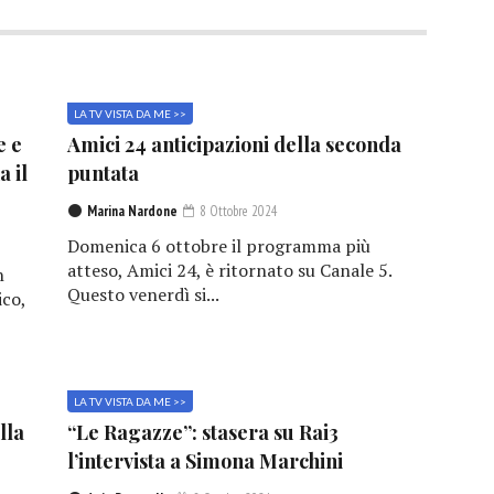
LA TV VISTA DA ME >>
e e
Amici 24 anticipazioni della seconda
a il
puntata
Marina Nardone
8 Ottobre 2024
Domenica 6 ottobre il programma più
atteso, Amici 24, è ritornato su Canale 5.
n
Questo venerdì si...
ico,
LA TV VISTA DA ME >>
lla
“Le Ragazze”: stasera su Rai3
l’intervista a Simona Marchini