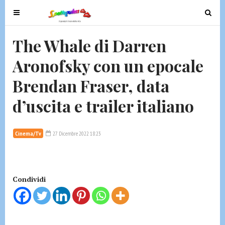
T
T
o
o
g
g
The Whale di Darren
g
g
Aronofsky con un epocale
l
l
e
e
Brendan Fraser, data
n
n
a
a
d’uscita e trailer italiano
v
v
i
i
g
g
Cinema/Tv
27 Dicembre 2022 18:23
a
a
t
t
i
i
Condividi
o
o
n
n