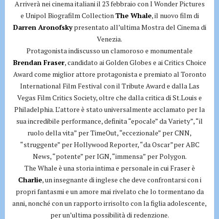
Arriverà nei cinema italiani il 23 febbraio con I Wonder Pictures
e Unipol Biografilm Collection
The Whale
, il nuovo film di
Darren Aronofsky
presentato all’ultima Mostra del Cinema di
Venezia.
Protagonista indiscusso un clamoroso e monumentale
Brendan Fraser
, candidato ai Golden Globes e ai Critics Choice
Award come miglior attore protagonista e premiato al Toronto
International Film Festival con il Tribute Award e dalla Las
Vegas Film Critics Society, oltre che dalla critica di St.Louis e
Philadelphia. L’attore è stato universalmente acclamato per la
sua incredibile performance, definita “epocale” da Variety”, “il
ruolo della vita” per TimeOut, “eccezionale” per CNN,
“struggente” per Hollywood Reporter, “da Oscar”per ABC
News, “potente” per IGN, “immensa” per Polygon.
The Whale è una storia intima e personale in cui Fraser è
Charlie
, un insegnante di inglese che deve confrontarsi con i
propri fantasmi e un amore mai rivelato che lo tormentano da
anni, nonché con un rapporto irrisolto con la figlia adolescente,
per un’ultima possibilità di redenzione.