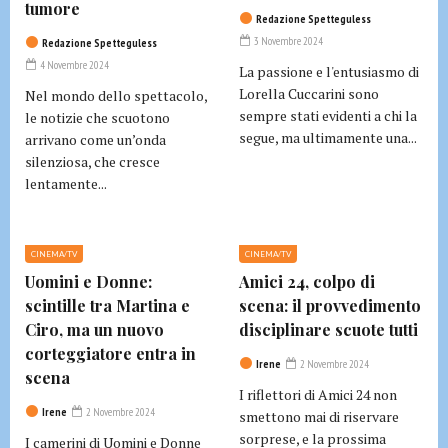
tumore
Redazione Spetteguless
3 Novembre 2024
Redazione Spetteguless
4 Novembre 2024
La passione e l'entusiasmo di
Lorella Cuccarini sono
Nel mondo dello spettacolo,
sempre stati evidenti a chi la
le notizie che scuotono
segue, ma ultimamente una...
arrivano come un’onda
silenziosa, che cresce
lentamente...
CINEMA/TV
CINEMA/TV
Uomini e Donne:
Amici 24, colpo di
scintille tra Martina e
scena: il provvedimento
Ciro, ma un nuovo
disciplinare scuote tutti
corteggiatore entra in
Irene
2 Novembre 2024
scena
I riflettori di Amici 24 non
Irene
2 Novembre 2024
smettono mai di riservare
sorprese, e la prossima
I camerini di Uomini e Donne