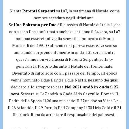
Niente
Parenti Serpenti
su La7, la settimana di Natale, come
sempre accaduto negli ultimi anni.
Se
Una Poltrona per Due
è il classico di Natale di Italia 1, che
non a caso l’ha confermato anche quest’anno il 24 sera, su La7
non può esserci antivigilia senza il capolavoro di Mario
Monicelli del 1992. O almeno così pareva essere. Lo scorso
anno andó sorprendentemente in onda il 31 sera, mentre
quest’anno non vi è traccia di Parenti Serpenti sulla tv
generalista. Proprio durante il Natale del trentennale.
Diventato di culto solo con il passare del tempo, all’epoca
venne nominato a due David e a due Nastri, nessuno dei quali
dedicato allo strepitoso cast.
Nel 2021 andò in onda il 23
sera
. Stasera su La7 andrà in Onda Aldo Cazzullo. Domani Il
Padre della Sposa. Il 26 una miniserie. Il 27 un doc su Virna Lisi.
Il 28 Atlantide. Il 29 l’orrido Bad Company. Il 30 Licia Coló e il 31
Sherlock. Roba da arrestare il responsabile dei palinsesti.