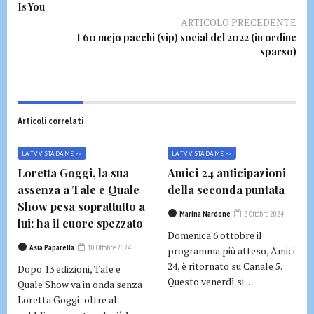
Is You
ARTICOLO PRECEDENTE
I 60 mejo pacchi (vip) social del 2022 (in ordine
sparso)
Articoli correlati
LA TV VISTA DA ME >>
LA TV VISTA DA ME >>
Loretta Goggi, la sua
Amici 24 anticipazioni
assenza a Tale e Quale
della seconda puntata
Show pesa soprattutto a
Marina Nardone
8 Ottobre 2024
lui: ha il cuore spezzato
Domenica 6 ottobre il
Asia Paparella
10 Ottobre 2024
programma più atteso, Amici
24, è ritornato su Canale 5.
Dopo 13 edizioni, Tale e
Questo venerdì si...
Quale Show va in onda senza
Loretta Goggi: oltre al