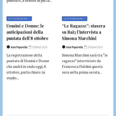
pubblico, a sentire di più la...
LA TV VISTA DA ME >>
LA TV VISTA DA ME >>
Uomini e Donne: le
“Le Ragazze”: stasera
anticipazioni della
su Rai3 l’intervista a
puntata dell’8 ottobre
Simona Marchini
Asia Paparella
8 Ottobre 2024
Asia Paparella
8 Ottobre 2024
La registrazione della
Simona Marchini sarà tra “le
puntata di Uomini e Donne
ragazze” intervistate da
che andrà in onda oggi, 8
Francesca Fialdini questa
ottobre, parla chiaro: in
sera nella prima serata...
studio...