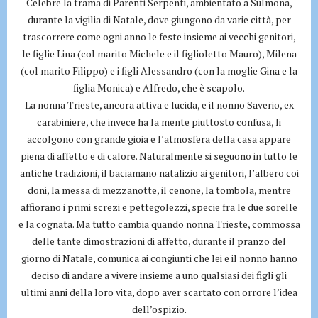
Celebre la trama di Parenti Serpenti, ambientato a Sulmona,
durante la vigilia di Natale, dove giungono da varie città, per
trascorrere come ogni anno le feste insieme ai vecchi genitori,
le figlie Lina (col marito Michele e il figlioletto Mauro), Milena
(col marito Filippo) e i figli Alessandro (con la moglie Gina e la
figlia Monica) e Alfredo, che è scapolo.
La nonna Trieste, ancora attiva e lucida, e il nonno Saverio, ex
carabiniere, che invece ha la mente piuttosto confusa, li
accolgono con grande gioia e l’atmosfera della casa appare
piena di affetto e di calore. Naturalmente si seguono in tutto le
antiche tradizioni, il baciamano natalizio ai genitori, l’albero coi
doni, la messa di mezzanotte, il cenone, la tombola, mentre
affiorano i primi screzi e pettegolezzi, specie fra le due sorelle
e la cognata. Ma tutto cambia quando nonna Trieste, commossa
delle tante dimostrazioni di affetto, durante il pranzo del
giorno di Natale, comunica ai congiunti che lei e il nonno hanno
deciso di andare a vivere insieme a uno qualsiasi dei figli gli
ultimi anni della loro vita, dopo aver scartato con orrore l’idea
dell’ospizio.