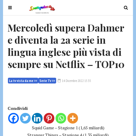
T
T
o
o
g
g
Mercoledì supera Dahmer
g
g
e diventa la 2a serie in
l
l
e
e
lingua inglese più vista di
n
n
a
a
sempre su Netflix – TOP10
v
v
i
i
g
g
La tv vista da me >>
Serie Tv >>
14 Dicembre 2022 15:35
a
a
t
t
i
i
Condividi
o
o
n
n
Squid Game – Stagione 1 (1,65 miliardi)
Stranger Things – Stagione 4 (1,35 miliardi)