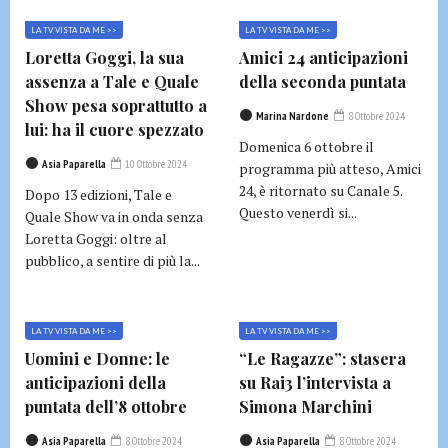
LA TV VISTA DA ME >>
LA TV VISTA DA ME >>
Loretta Goggi, la sua
Amici 24 anticipazioni
assenza a Tale e Quale
della seconda puntata
Show pesa soprattutto a
Marina Nardone
8 Ottobre 2024
lui: ha il cuore spezzato
Domenica 6 ottobre il
Asia Paparella
10 Ottobre 2024
programma più atteso, Amici
24, è ritornato su Canale 5.
Dopo 13 edizioni, Tale e
Questo venerdì si...
Quale Show va in onda senza
Loretta Goggi: oltre al
pubblico, a sentire di più la...
LA TV VISTA DA ME >>
LA TV VISTA DA ME >>
Uomini e Donne: le
“Le Ragazze”: stasera
anticipazioni della
su Rai3 l’intervista a
puntata dell’8 ottobre
Simona Marchini
Asia Paparella
8 Ottobre 2024
Asia Paparella
8 Ottobre 2024