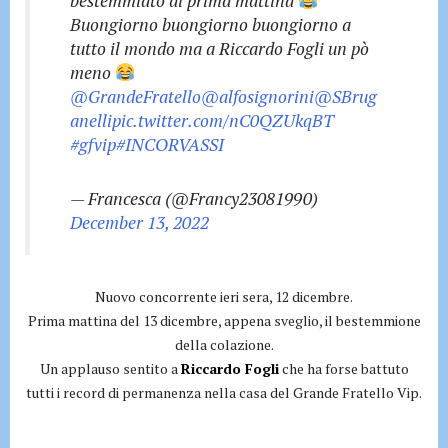
bestemmiato di prima mattina
Buongiorno buongiorno buongiorno a
tutto il mondo ma a Riccardo Fogli un pò
meno
@GrandeFratello
@alfosignorini
@SBrug
anelli
pic.twitter.com/nC0QZUkqBT
#gfvip
#INCORVASSI
— Francesca (@Francy23081990)
December 13, 2022
Nuovo concorrente ieri sera, 12 dicembre.
Prima mattina del 13 dicembre, appena sveglio, il bestemmione
della colazione.
Un applauso sentito a
Riccardo Fogli
che ha forse battuto
tutti i record di permanenza nella casa del Grande Fratello Vip.