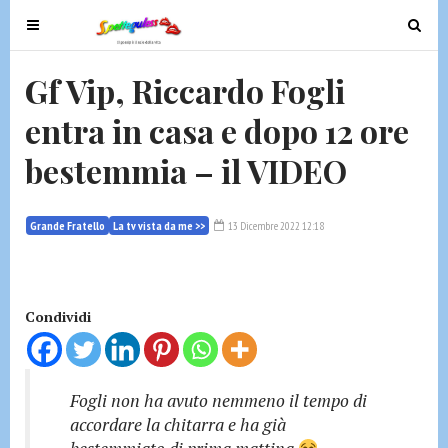
T
T
o
o
g
g
Gf Vip, Riccardo Fogli
g
g
entra in casa e dopo 12 ore
l
l
e
e
bestemmia – il VIDEO
n
n
a
a
v
v
Grande Fratello
La tv vista da me >>
13 Dicembre 2022 12:18
i
i
g
g
a
a
t
t
Condividi
i
i
o
o
n
n
Fogli non ha avuto nemmeno il tempo di
accordare la chitarra e ha già