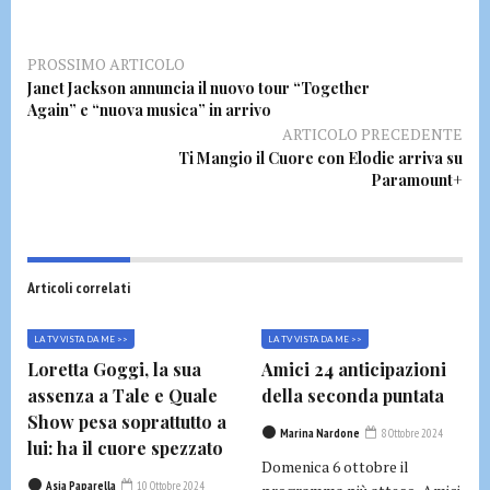
PROSSIMO ARTICOLO
Janet Jackson annuncia il nuovo tour “Together
Again” e “nuova musica” in arrivo
ARTICOLO PRECEDENTE
Ti Mangio il Cuore con Elodie arriva su
Paramount+
Articoli correlati
LA TV VISTA DA ME >>
LA TV VISTA DA ME >>
Loretta Goggi, la sua
Amici 24 anticipazioni
assenza a Tale e Quale
della seconda puntata
Show pesa soprattutto a
Marina Nardone
8 Ottobre 2024
lui: ha il cuore spezzato
Domenica 6 ottobre il
Asia Paparella
10 Ottobre 2024