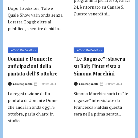
programma più atteso, Amici
24, è ritornato su Canale 5.
Dopo 13 edizioni, Tale e
Questo venerdì si...
Quale Show va in onda senza
Loretta Goggi: oltre al
pubblico, a sentire di più la...
LA TV VISTA DA ME >>
LA TV VISTA DA ME >>
Uomini e Donne: le
“Le Ragazze”: stasera
anticipazioni della
su Rai3 l’intervista a
puntata dell’8 ottobre
Simona Marchini
Asia Paparella
8 Ottobre 2024
Asia Paparella
8 Ottobre 2024
La registrazione della
Simona Marchini sarà tra “le
puntata di Uomini e Donne
ragazze” intervistate da
che andrà in onda oggi, 8
Francesca Fialdini questa
ottobre, parla chiaro: in
sera nella prima serata...
studio...