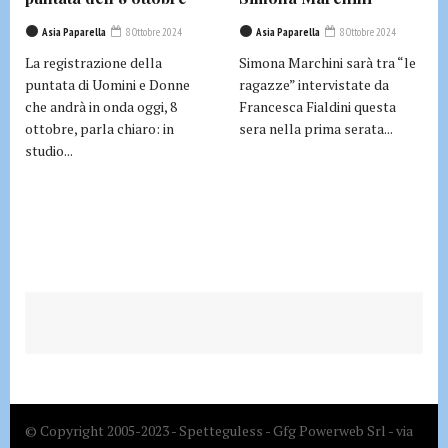
Asia Paparella
8 Ottobre 2024
Asia Paparella
8 Ottobre 2024
La registrazione della
Simona Marchini sarà tra “le
puntata di Uomini e Donne
ragazze” intervistate da
che andrà in onda oggi, 8
Francesca Fialdini questa
ottobre, parla chiaro: in
sera nella prima serata...
studio...
© Copyright 2005-2023 - Spetteguless - Gfg Powerweb Srl - via