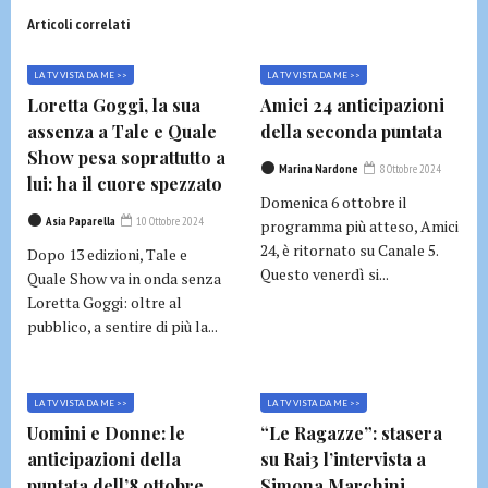
Articoli correlati
LA TV VISTA DA ME >>
LA TV VISTA DA ME >>
Loretta Goggi, la sua
Amici 24 anticipazioni
assenza a Tale e Quale
della seconda puntata
Show pesa soprattutto a
Marina Nardone
8 Ottobre 2024
lui: ha il cuore spezzato
Domenica 6 ottobre il
Asia Paparella
10 Ottobre 2024
programma più atteso, Amici
24, è ritornato su Canale 5.
Dopo 13 edizioni, Tale e
Questo venerdì si...
Quale Show va in onda senza
Loretta Goggi: oltre al
pubblico, a sentire di più la...
LA TV VISTA DA ME >>
LA TV VISTA DA ME >>
Uomini e Donne: le
“Le Ragazze”: stasera
anticipazioni della
su Rai3 l’intervista a
puntata dell’8 ottobre
Simona Marchini