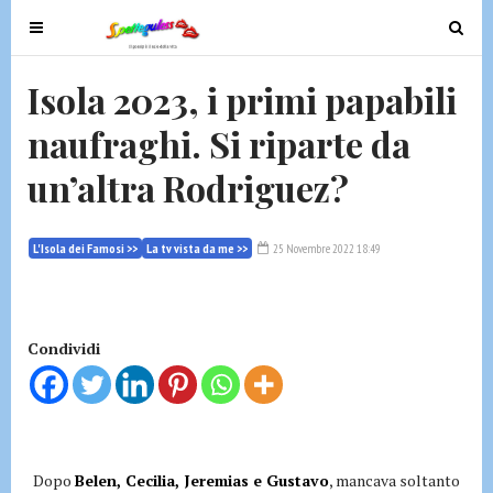
T
T
o
o
g
g
Isola 2023, i primi papabili
g
g
naufraghi. Si riparte da
l
l
e
e
un’altra Rodriguez?
n
n
a
a
v
v
L'Isola dei Famosi >>
La tv vista da me >>
25 Novembre 2022 18:49
i
i
g
g
a
a
t
t
Condividi
i
i
o
o
n
n
Dopo
Belen, Cecilia, Jeremias e Gustavo
, mancava soltanto