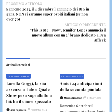
PROSSIMO ARTICOLO
Sanremo 2023, il 4 dicembre l’annuncio dei BIG in
gara. NON ci saranno super ospiti italiani (se non
over 70)
ARTICOLO PRECEDENTE
“This Is Me… Now”, Jennifer Lopez annuncia il
nuovo album con un 2° brano dedicato a Ben
Affleck
Articoli correlati
LA TV VISTA DA ME >>
LA TV VISTA DA ME >>
Loretta Goggi, la sua
Amici 24 anticipazioni
assenza a Tale e Quale
della seconda puntata
Show pesa soprattutto a
Marina Nardone
8 Ottobre 2024
lui: ha il cuore spezzato
Domenica 6 ottobre il
Asia Paparella
10 Ottobre 2024
programma più atteso, Amici