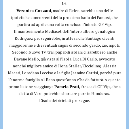
lei.
Veronica Cozzani
, madre di Belen, sarebbe una delle
ipotetiche concorrenti della prossima Isola dei Famosi, che
partirà ad aprile una volta concluso l’infinito GF Vip.
Il mantenimento Mediaset dell’intero albero genalogico
Rodriguez proseguirebbe, in attesa che Santiago diventi
maggiorenne e di eventuali cugini di secondo grado, zie, nipoti.
Secondo Nuovo Tv, tra i papabili isolani ci sarebbero anche
Dayane Mello, già vista all’Isola, Luca Di Carlo, avvocato
nonché migliore amico di Ilona Staller/Cicciolina), Alessia
Macari, Loredana Lecciso e la figlia Jasmine Carrisi, perché pure
l’enorme famiglia Al Bano quest’anno c’ha da fatturà. A questo
primo listone si aggiunge
Pamela Prati,
fresca di GF Vip, che a
detta di Vero potrebbe sbarcare pure in Honduras.
L’isola dei riciclati prosegue.