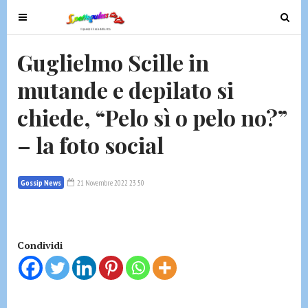
T
T
o
o
g
g
Guglielmo Scille in
g
g
mutande e depilato si
l
l
e
e
chiede, “Pelo sì o pelo no?”
n
n
a
a
– la foto social
v
v
i
i
g
g
Gossip News
21 Novembre 2022 23:50
a
a
t
t
i
i
Condividi
o
o
n
n