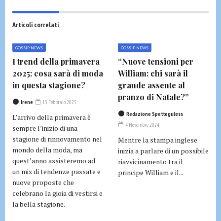
Articoli correlati
GOSSIP NEWS
GOSSIP NEWS
I trend della primavera
“Nuove tensioni per
2025: cosa sarà di moda
William: chi sarà il
in questa stagione?
grande assente al
pranzo di Natale?”
Irene
13 Febbraio 2025
Redazione Spetteguless
L’arrivo della primavera è
4 Novembre 2024
sempre l’inizio di una
stagione di rinnovamento nel
Mentre la stampa inglese
mondo della moda, ma
inizia a parlare di un possibile
quest’anno assisteremo ad
riavvicinamento tra il
un mix di tendenze passate e
principe William e il...
nuove proposte che
celebrano la gioia di vestirsi e
la bella stagione.