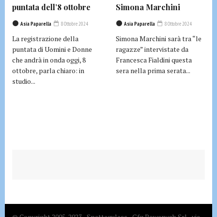
puntata dell’8 ottobre
Simona Marchini
Asia Paparella
8 Ottobre 2024
Asia Paparella
8 Ottobre 2024
La registrazione della
Simona Marchini sarà tra “le
puntata di Uomini e Donne
ragazze” intervistate da
che andrà in onda oggi, 8
Francesca Fialdini questa
ottobre, parla chiaro: in
sera nella prima serata...
studio...
© Copyright 2005-2023 - Spetteguless - Gfg Powerweb Srl - via