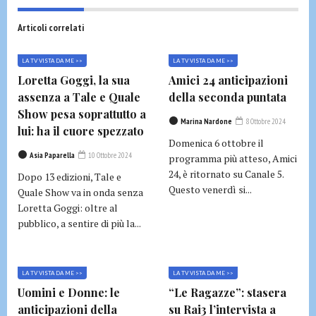
Articoli correlati
LA TV VISTA DA ME >>
LA TV VISTA DA ME >>
Loretta Goggi, la sua
Amici 24 anticipazioni
assenza a Tale e Quale
della seconda puntata
Show pesa soprattutto a
Marina Nardone
8 Ottobre 2024
lui: ha il cuore spezzato
Domenica 6 ottobre il
Asia Paparella
10 Ottobre 2024
programma più atteso, Amici
24, è ritornato su Canale 5.
Dopo 13 edizioni, Tale e
Questo venerdì si...
Quale Show va in onda senza
Loretta Goggi: oltre al
pubblico, a sentire di più la...
LA TV VISTA DA ME >>
LA TV VISTA DA ME >>
Uomini e Donne: le
“Le Ragazze”: stasera
anticipazioni della
su Rai3 l’intervista a