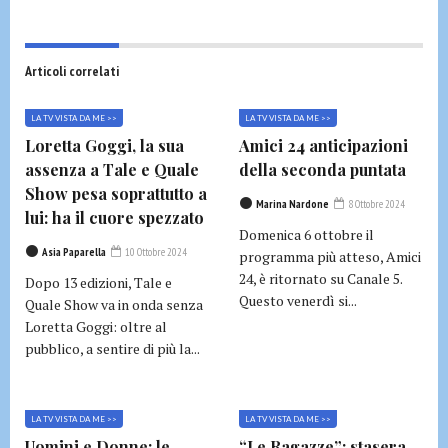
Articoli correlati
LA TV VISTA DA ME >>
LA TV VISTA DA ME >>
Loretta Goggi, la sua
Amici 24 anticipazioni
assenza a Tale e Quale
della seconda puntata
Show pesa soprattutto a
Marina Nardone
8 Ottobre 2024
lui: ha il cuore spezzato
Domenica 6 ottobre il
Asia Paparella
10 Ottobre 2024
programma più atteso, Amici
24, è ritornato su Canale 5.
Dopo 13 edizioni, Tale e
Questo venerdì si...
Quale Show va in onda senza
Loretta Goggi: oltre al
pubblico, a sentire di più la...
LA TV VISTA DA ME >>
LA TV VISTA DA ME >>
Uomini e Donne: le
“Le Ragazze”: stasera