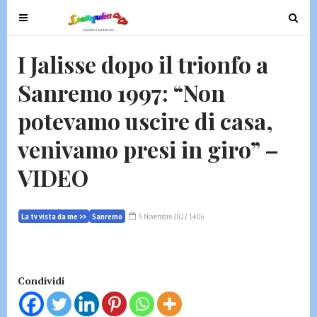
T
T
o
o
g
g
I Jalisse dopo il trionfo a
g
g
Sanremo 1997: “Non
l
l
e
e
potevamo uscire di casa,
n
n
a
a
venivamo presi in giro” –
v
v
VIDEO
i
i
g
g
a
a
La tv vista da me >>
Sanremo
3 Novembre 2022 14:06
t
t
i
i
o
o
n
n
Condividi