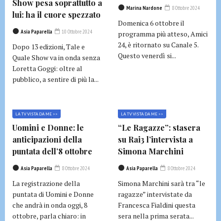
Show pesa soprattutto a
Marina Nardone
8 Ottobre 2024
lui: ha il cuore spezzato
Domenica 6 ottobre il
Asia Paparella
10 Ottobre 2024
programma più atteso, Amici
24, è ritornato su Canale 5.
Dopo 13 edizioni, Tale e
Questo venerdì si...
Quale Show va in onda senza
Loretta Goggi: oltre al
pubblico, a sentire di più la...
LA TV VISTA DA ME >>
LA TV VISTA DA ME >>
Uomini e Donne: le
“Le Ragazze”: stasera
anticipazioni della
su Rai3 l’intervista a
puntata dell’8 ottobre
Simona Marchini
Asia Paparella
8 Ottobre 2024
Asia Paparella
8 Ottobre 2024
La registrazione della
Simona Marchini sarà tra “le
puntata di Uomini e Donne
ragazze” intervistate da
che andrà in onda oggi, 8
Francesca Fialdini questa
ottobre, parla chiaro: in
sera nella prima serata...