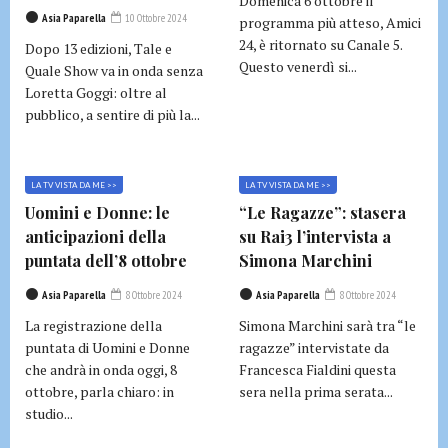
Domenica 6 ottobre il
Asia Paparella
10 Ottobre 2024
programma più atteso, Amici
24, è ritornato su Canale 5.
Dopo 13 edizioni, Tale e
Questo venerdì si...
Quale Show va in onda senza
Loretta Goggi: oltre al
pubblico, a sentire di più la...
LA TV VISTA DA ME >>
LA TV VISTA DA ME >>
Uomini e Donne: le
“Le Ragazze”: stasera
anticipazioni della
su Rai3 l’intervista a
puntata dell’8 ottobre
Simona Marchini
Asia Paparella
8 Ottobre 2024
Asia Paparella
8 Ottobre 2024
La registrazione della
Simona Marchini sarà tra “le
puntata di Uomini e Donne
ragazze” intervistate da
che andrà in onda oggi, 8
Francesca Fialdini questa
ottobre, parla chiaro: in
sera nella prima serata...
studio...