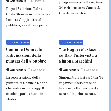
Asia Paparella
10 Ottobre 2024
programma più atteso, Amici
24, è ritornato su Canale 5.
Dopo 13 edizioni, Tale e
Questo venerdì si...
Quale Show va in onda senza
Loretta Goggi: oltre al
pubblico, a sentire di più la...
LA TV VISTA DA ME >>
LA TV VISTA DA ME >>
Uomini e Donne: le
“Le Ragazze”: stasera
anticipazioni della
su Rai3 l’intervista a
puntata dell’8 ottobre
Simona Marchini
Asia Paparella
8 Ottobre 2024
Asia Paparella
8 Ottobre 2024
La registrazione della
Simona Marchini sarà tra “le
puntata di Uomini e Donne
ragazze” intervistate da
che andrà in onda oggi, 8
Francesca Fialdini questa
ottobre, parla chiaro: in
sera nella prima serata...
studio...