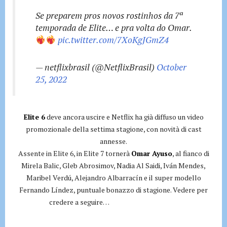
Se preparem pros novos rostinhos da 7ª
temporada de Elite… e pra volta do Omar.
pic.twitter.com/7XoKgJGmZ4
— netflixbrasil (@NetflixBrasil)
October
25, 2022
Elite 6
deve ancora uscire e Netflix ha già diffuso un video
promozionale della settima stagione, con novità di cast
annesse.
Assente in Elite 6, in Elite 7 tornerà
Omar Ayuso
, al fianco di
Mirela Balic, Gleb Abrosimov, Nadia Al Saidi, Iván Mendes,
Maribel Verdú, Alejandro Albarracín e il super modello
Fernando Líndez, puntuale bonazzo di stagione. Vedere per
credere a seguire…