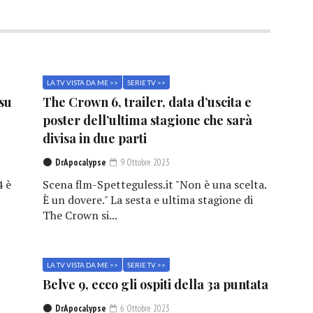
LA TV VISTA DA ME >>
SERIE TV >>
 su
The Crown 6, trailer, data d’uscita e
poster dell’ultima stagione che sarà
divisa in due parti
DrApocalypse
9 Ottobre 2023
4 è
Scena flm-Spetteguless.it "Non è una scelta.
È un dovere." La sesta e ultima stagione di
The Crown si...
LA TV VISTA DA ME >>
SERIE TV >>
Belve 9, ecco gli ospiti della 3a puntata
DrApocalypse
6 Ottobre 2023