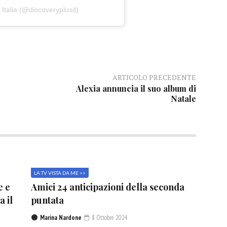
Italia (@discoveryplusit)
ARTICOLO PRECEDENTE
Alexia annuncia il suo album di
Natale
LA TV VISTA DA ME >>
e e
Amici 24 anticipazioni della seconda
a il
puntata
Marina Nardone
8 Ottobre 2024