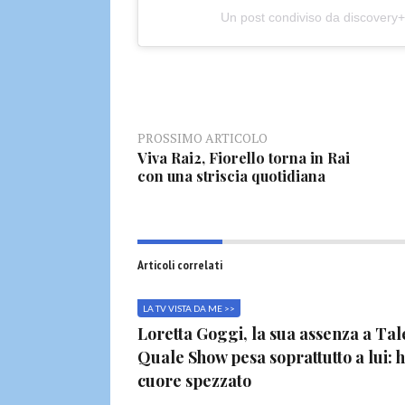
Un post condiviso da discovery+ 
PROSSIMO ARTICOLO
Viva Rai2, Fiorello torna in Rai
con una striscia quotidiana
Articoli correlati
LA TV VISTA DA ME >>
Loretta Goggi, la sua assenza a Tal
Quale Show pesa soprattutto a lui: h
cuore spezzato