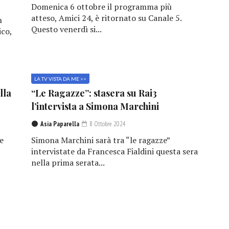
Domenica 6 ottobre il programma più
atteso, Amici 24, è ritornato su Canale 5.
n
Questo venerdì si...
ico,
LA TV VISTA DA ME >>
lla
“Le Ragazze”: stasera su Rai3
l’intervista a Simona Marchini
Asia Paparella
8 Ottobre 2024
e
Simona Marchini sarà tra “le ragazze”
,
intervistate da Francesca Fialdini questa sera
nella prima serata...