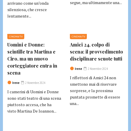
segue, ma ultimamente una...
arrivano come un’onda
silenziosa, che cresce
lentamente...
CINEMA/TV
CINEMA/TV
Uomini e Donne:
Amici 24, colpo di
scintille tra Martina e
scena: il provvedimento
Ciro, ma un nuovo
disciplinare scuote tutti
corteggiatore entra in
Irene
2 Novembre 2024
scena
I riflettori di Amici 24 non
Irene
2 Novembre 2024
smettono mai di riservare
sorprese, e la prossima
I camerini di Uomini e Donne
puntata promette di essere
sono stati teatro di una scena
una...
piuttosto accesa, che ha
visto Martina De Ioannon...