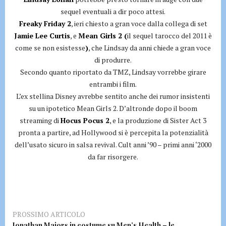
sequel eventuali a dir poco attesi.
Freaky Friday 2
, ieri chiesto a gran voce dalla collega di set
Jamie Lee Curtis
, e
Mean Girls 2 (
il sequel tarocco del 2011 è
come se non esistesse
)
, che Lindsay da anni chiede a gran voce
di produrre.
Secondo quanto riportato da TMZ, Lindsay vorrebbe girare
entrambi i film.
L’ex stellina Disney avrebbe sentito anche dei rumor insistenti
su un ipotetico Mean Girls 2. D’altronde dopo il boom
streaming di
Hocus Pocus 2
, e la produzione di Sister Act 3
pronta a partire, ad Hollywood si è percepita la potenzialità
dell’usato sicuro in salsa revival. Cult anni ’90 – primi anni ‘2000
da far risorgere.
PROSSIMO ARTICOLO
Jonathan Majors in costume su Men’s Health – le