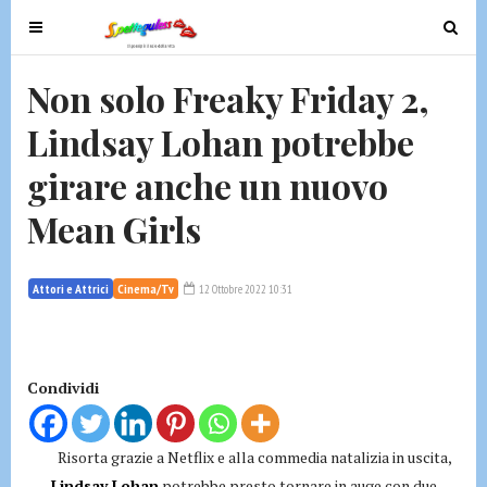
T
T
o
o
g
g
Non solo Freaky Friday 2,
g
g
Lindsay Lohan potrebbe
l
l
e
e
girare anche un nuovo
n
n
a
a
Mean Girls
v
v
i
i
g
g
Attori e Attrici
Cinema/Tv
12 Ottobre 2022 10:31
a
a
t
t
i
i
Condividi
o
o
n
n
Risorta grazie a Netflix e alla commedia natalizia in uscita,
Lindsay Lohan
potrebbe presto tornare in auge con due