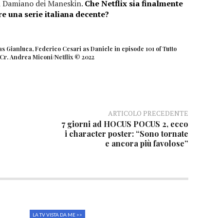
di Damiano dei Maneskin.
Che Netflix sia finalmente
ire una serie italiana decente?
as Gianluca, Federico Cesari as Daniele in episode 101 of Tutto
 Cr. Andrea Miconi/Netflix © 2022
ARTICOLO PRECEDENTE
7 giorni ad HOCUS POCUS 2, ecco
i character poster: “Sono tornate
e ancora più favolose”
LA TV VISTA DA ME >>