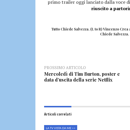
primo trailer oggi lanciato dalla voce 
riuscito a partor
Tutto Chiede Salvezza. (L to R) Vincenzo Crea 
Chiede Salvezza.
PROSSIMO ARTICOLO
Mercoledì di Tim Burton, poster e
data d’uscita della serie Netflix
Articoli correlati
LA TV VISTA DA ME >>