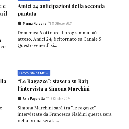
e e
Amici 24 anticipazioni della seconda
a il
puntata
Marina Nardone
8 Ottobre 2024
Domenica 6 ottobre il programma più
atteso, Amici 24, è ritornato su Canale 5.
n
Questo venerdì si...
ico,
LA TV VISTA DA ME >>
lla
“Le Ragazze”: stasera su Rai3
l’intervista a Simona Marchini
Asia Paparella
8 Ottobre 2024
e
Simona Marchini sarà tra “le ragazze”
,
intervistate da Francesca Fialdini questa sera
nella prima serata...