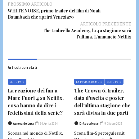
PROSSIMO ARTICOLO
WHITE NOISE, primo trailer del film di Noah
Baumbach che aprirà Venezia79
ARTICOLO PRECEDENTE
The Umbrella Academy, la 4a stagione sarà
l’ultima. L’annuncio Netflix
Articoli correlati
SERIE TV >>
LA TV VISTA DA ME >>
SERIE TV >>
La reazione dei fan a
The Crown 6, trailer,
Mare Fuori 4 su Netflix,
data d’uscita e poster
cosa hanno da dire i
dell’ultima stagione che
fedelissimi della serie?
sarà divisa in due parti
Aurora de Luca
24 Aprile 2024
DrApocalypse
9 Ottobre 2023
Scossa nel mondo di Netflix,
Scena flm-Spetteguless.it