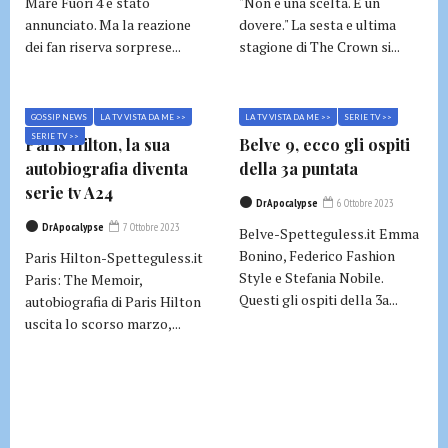
Mare Fuori 4 è stato
"Non è una scelta. È un
annunciato. Ma la reazione
dovere." La sesta e ultima
dei fan riserva sorprese...
stagione di The Crown si...
GOSSIP NEWS
LA TV VISTA DA ME >>
LA TV VISTA DA ME >>
SERIE TV >>
SERIE TV >>
Paris Hilton, la sua
Belve 9, ecco gli ospiti
autobiografia diventa
della 3a puntata
serie tv A24
DrApocalypse
6 Ottobre 2023
DrApocalypse
7 Ottobre 2023
Belve-Spetteguless.it Emma
Bonino, Federico Fashion
Paris Hilton-Spetteguless.it
Style e Stefania Nobile.
Paris: The Memoir,
Questi gli ospiti della 3a...
autobiografia di Paris Hilton
uscita lo scorso marzo,...