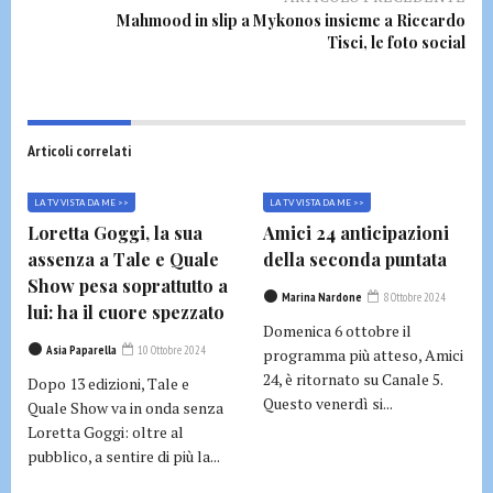
Mahmood in slip a Mykonos insieme a Riccardo
Tisci, le foto social
Articoli correlati
LA TV VISTA DA ME >>
LA TV VISTA DA ME >>
Loretta Goggi, la sua
Amici 24 anticipazioni
assenza a Tale e Quale
della seconda puntata
Show pesa soprattutto a
Marina Nardone
8 Ottobre 2024
lui: ha il cuore spezzato
Domenica 6 ottobre il
Asia Paparella
10 Ottobre 2024
programma più atteso, Amici
24, è ritornato su Canale 5.
Dopo 13 edizioni, Tale e
Questo venerdì si...
Quale Show va in onda senza
Loretta Goggi: oltre al
pubblico, a sentire di più la...