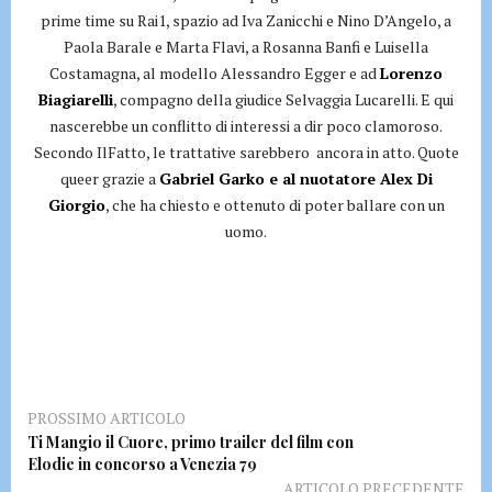
prime time su Rai1, spazio ad Iva Zanicchi e Nino D’Angelo, a
Paola Barale e Marta Flavi, a Rosanna Banfi e Luisella
Costamagna, al modello Alessandro Egger e ad
Lorenzo
Biagiarelli
, compagno della giudice Selvaggia Lucarelli. E qui
nascerebbe un conflitto di interessi a dir poco clamoroso.
Secondo IlFatto, le trattative sarebbero ancora in atto. Quote
queer grazie a
Gabriel Garko e al nuotatore Alex Di
Giorgio
, che ha chiesto e ottenuto di poter ballare con un
uomo.
PROSSIMO ARTICOLO
Ti Mangio il Cuore, primo trailer del film con
Elodie in concorso a Venezia 79
ARTICOLO PRECEDENTE