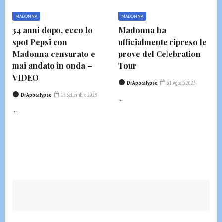
MADONNA
MADONNA
34 anni dopo, ecco lo
Madonna ha
spot Pepsi con
ufficialmente ripreso le
Madonna censurato e
prove del Celebration
mai andato in onda –
Tour
VIDEO
DrApocalypse
31 Agosto 2023
DrApocalypse
15 Settembre 2023
...
...