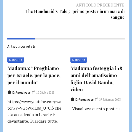
ARTICOLO PRECEDENTE
The Handmaid’s Tale 5, primo poster in un mare di
sangue
Articoli correlati
MADONNA
MADONNA
Madonna: “Preghiamo
Madonna festeggia i 18
per Israele, per la pace,
anni dell’amatissimo
per il mondo”
figlio David Banda,
video
DrApocalypse
10 Ottobre 2023
DrApocalypse
27 Settembre 2023
https://www.youtube.com/wa
tch?v=VG3WkiL0d_U "Ciò che
Visualizza questo post su...
sta accadendo in Israele è
devastante. Guardare tutte...