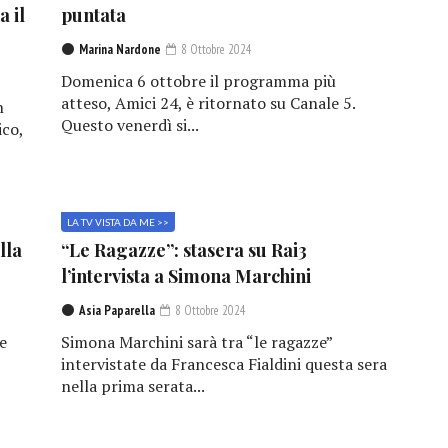
a il
puntata
Marina Nardone
8 Ottobre 2024
Domenica 6 ottobre il programma più
atteso, Amici 24, è ritornato su Canale 5.
n
Questo venerdì si...
ico,
LA TV VISTA DA ME >>
lla
“Le Ragazze”: stasera su Rai3
l’intervista a Simona Marchini
Asia Paparella
8 Ottobre 2024
e
Simona Marchini sarà tra “le ragazze”
,
intervistate da Francesca Fialdini questa sera
nella prima serata...