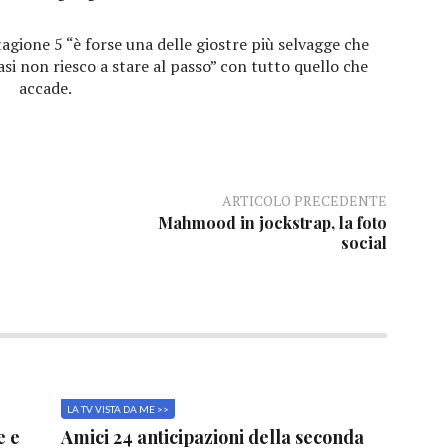
agione 5 “è forse una delle giostre più selvagge che
si non riesco a stare al passo” con tutto quello che
accade.
ARTICOLO PRECEDENTE
Mahmood in jockstrap, la foto
social
LA TV VISTA DA ME >>
e e
Amici 24 anticipazioni della seconda