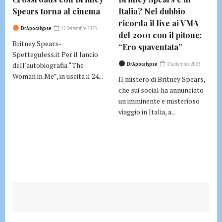
Spears torna al cinema
Italia? Nel dubbio
ricorda il live ai VMA
DrApocalypse
22 Settembre 2023
del 2001 con il pitone:
Britney Spears-
“Ero spaventata”
Spetteguless.it Per il lancio
dell'autobiografia “The
DrApocalypse
8 Settembre 2023
Woman in Me”, in uscita il 24...
Il mistero di Britney Spears,
che sui social ha annunciato
un imminente e misterioso
viaggio in Italia, a...