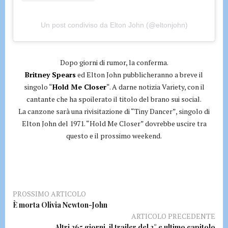
Un post condiviso da Elton John (@eltonjohn)
Dopo giorni di rumor, la conferma.
Britney Spears
ed Elton John pubblicheranno a breve il
singolo “
Hold Me Closer
“. A darne notizia Variety, con il
cantante che ha spoilerato il titolo del brano sui social.
La canzone sarà una rivisitazione di “Tiny Dancer”, singolo di
Elton John del 1971. “Hold Me Closer” dovrebbe uscire tra
questo e il prossimo weekend.
PROSSIMO ARTICOLO
È morta Olivia Newton-John
ARTICOLO PRECEDENTE
Altri 365 giorni, il trailer del 3° e ultimo capitolo