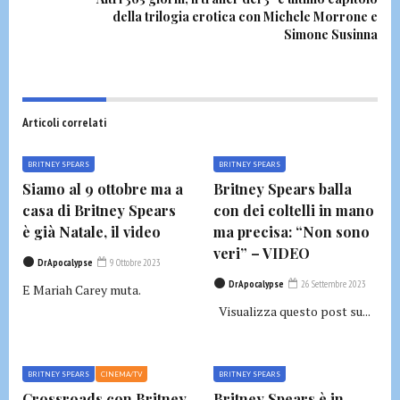
della trilogia erotica con Michele Morrone e
Simone Susinna
Articoli correlati
BRITNEY SPEARS
BRITNEY SPEARS
Siamo al 9 ottobre ma a
Britney Spears balla
casa di Britney Spears
con dei coltelli in mano
è già Natale, il video
ma precisa: “Non sono
veri” – VIDEO
DrApocalypse
9 Ottobre 2023
DrApocalypse
26 Settembre 2023
E Mariah Carey muta.
Visualizza questo post su...
BRITNEY SPEARS
CINEMA/TV
BRITNEY SPEARS
Crossroads con Britney
Britney Spears è in