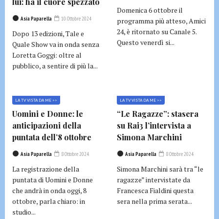
lui: ha il cuore spezzato
Domenica 6 ottobre il
Asia Paparella
10 Ottobre 2024
programma più atteso, Amici
24, è ritornato su Canale 5.
Dopo 13 edizioni, Tale e
Questo venerdì si...
Quale Show va in onda senza
Loretta Goggi: oltre al
pubblico, a sentire di più la...
LA TV VISTA DA ME >>
LA TV VISTA DA ME >>
Uomini e Donne: le
“Le Ragazze”: stasera
anticipazioni della
su Rai3 l’intervista a
puntata dell’8 ottobre
Simona Marchini
Asia Paparella
8 Ottobre 2024
Asia Paparella
8 Ottobre 2024
La registrazione della
Simona Marchini sarà tra “le
puntata di Uomini e Donne
ragazze” intervistate da
che andrà in onda oggi, 8
Francesca Fialdini questa
ottobre, parla chiaro: in
sera nella prima serata...
studio...