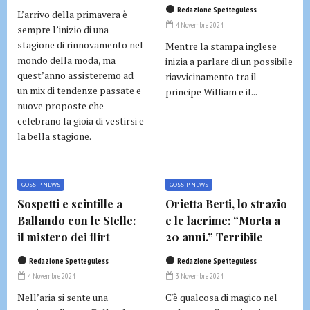
Redazione Spetteguless
L’arrivo della primavera è
4 Novembre 2024
sempre l’inizio di una
stagione di rinnovamento nel
Mentre la stampa inglese
mondo della moda, ma
inizia a parlare di un possibile
quest’anno assisteremo ad
riavvicinamento tra il
un mix di tendenze passate e
principe William e il...
nuove proposte che
celebrano la gioia di vestirsi e
la bella stagione.
GOSSIP NEWS
GOSSIP NEWS
Sospetti e scintille a
Orietta Berti, lo strazio
Ballando con le Stelle:
e le lacrime: “Morta a
il mistero dei flirt
20 anni.” Terribile
Redazione Spetteguless
Redazione Spetteguless
4 Novembre 2024
3 Novembre 2024
Nell’aria si sente una
C'è qualcosa di magico nel