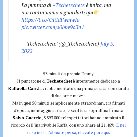
La puntata di
#Techetechete
è finita, ma
noi continuiamo a guardarti qui
https://t.co/OICdFwmwIa
pic.twitter.com/s0bbv9o3n1
— Techetechete’ (@_Techetechete)
July 5,
2022
53 minuti da premio Emmy.
Il puntatone di
Techetechetè
interamente dedicato a
Raffaella Carrà
avrebbe meritato una prima serata, con durata
di due ore e mezza.
Ma in quei 50 minuti semplicemente straordinari, tra filmati
d’epoca, montaggio serrato e scrittura sopraffina firmata
Salvo Guercio
, 3.393.000 telespettatori hanno ammirato il
ricordo dell’inarrivabile Raffa, con uno share al 21,46%.
E nel
caso in cui l’abbiate persa, cliccate pure qui
.