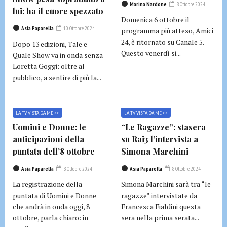
Marina Nardone
8 Ottobre 2024
lui: ha il cuore spezzato
Domenica 6 ottobre il
Asia Paparella
10 Ottobre 2024
programma più atteso, Amici
24, è ritornato su Canale 5.
Dopo 13 edizioni, Tale e
Questo venerdì si...
Quale Show va in onda senza
Loretta Goggi: oltre al
pubblico, a sentire di più la...
LA TV VISTA DA ME >>
LA TV VISTA DA ME >>
Uomini e Donne: le
“Le Ragazze”: stasera
anticipazioni della
su Rai3 l’intervista a
puntata dell’8 ottobre
Simona Marchini
Asia Paparella
8 Ottobre 2024
Asia Paparella
8 Ottobre 2024
La registrazione della
Simona Marchini sarà tra “le
puntata di Uomini e Donne
ragazze” intervistate da
che andrà in onda oggi, 8
Francesca Fialdini questa
ottobre, parla chiaro: in
sera nella prima serata...