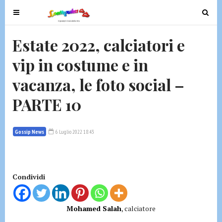
T
T
o
o
g
g
Estate 2022, calciatori e
g
g
vip in costume e in
l
l
e
e
vacanza, le foto social –
n
n
a
a
PARTE 10
v
v
i
i
g
g
Gossip News
6 Luglio 2022 18:43
a
a
t
t
i
i
Condividi
o
o
n
n
Mohamed Salah
, calciatore