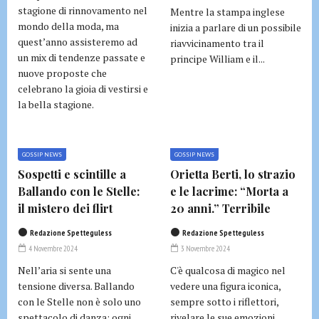
stagione di rinnovamento nel
Mentre la stampa inglese
mondo della moda, ma
inizia a parlare di un possibile
quest’anno assisteremo ad
riavvicinamento tra il
un mix di tendenze passate e
principe William e il...
nuove proposte che
celebrano la gioia di vestirsi e
la bella stagione.
GOSSIP NEWS
GOSSIP NEWS
Sospetti e scintille a
Orietta Berti, lo strazio
Ballando con le Stelle:
e le lacrime: “Morta a
il mistero dei flirt
20 anni.” Terribile
Redazione Spetteguless
Redazione Spetteguless
4 Novembre 2024
3 Novembre 2024
Nell’aria si sente una
C'è qualcosa di magico nel
tensione diversa. Ballando
vedere una figura iconica,
con le Stelle non è solo uno
sempre sotto i riflettori,
spettacolo di danza: ogni...
rivelare le sue emozioni...