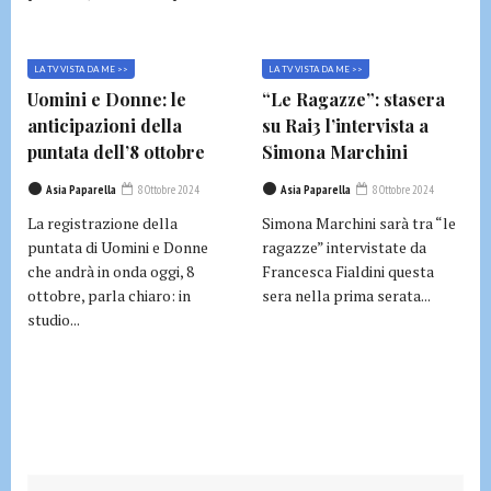
LA TV VISTA DA ME >>
LA TV VISTA DA ME >>
Uomini e Donne: le
“Le Ragazze”: stasera
anticipazioni della
su Rai3 l’intervista a
puntata dell’8 ottobre
Simona Marchini
Asia Paparella
8 Ottobre 2024
Asia Paparella
8 Ottobre 2024
La registrazione della
Simona Marchini sarà tra “le
puntata di Uomini e Donne
ragazze” intervistate da
che andrà in onda oggi, 8
Francesca Fialdini questa
ottobre, parla chiaro: in
sera nella prima serata...
studio...