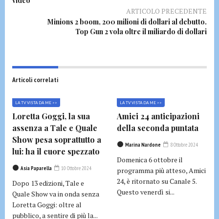
video
ARTICOLO PRECEDENTE
Minions 2 boom, 200 milioni di dollari al debutto.
Top Gun 2 vola oltre il miliardo di dollari
Articoli correlati
LA TV VISTA DA ME >>
LA TV VISTA DA ME >>
Loretta Goggi, la sua
Amici 24 anticipazioni
assenza a Tale e Quale
della seconda puntata
Show pesa soprattutto a
Marina Nardone
8 Ottobre 2024
lui: ha il cuore spezzato
Domenica 6 ottobre il
Asia Paparella
10 Ottobre 2024
programma più atteso, Amici
24, è ritornato su Canale 5.
Dopo 13 edizioni, Tale e
Questo venerdì si...
Quale Show va in onda senza
Loretta Goggi: oltre al
pubblico, a sentire di più la...