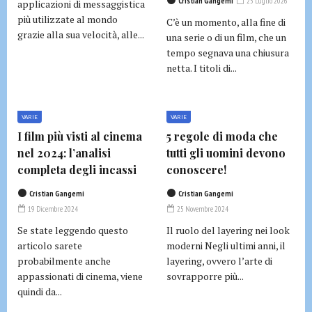
Cristian Gangemi
25 Luglio 2026
applicazioni di messaggistica
più utilizzate al mondo
C’è un momento, alla fine di
grazie alla sua velocità, alle...
una serie o di un film, che un
tempo segnava una chiusura
netta. I titoli di...
VARIE
VARIE
I film più visti al cinema
5 regole di moda che
nel 2024: l’analisi
tutti gli uomini devono
completa degli incassi
conoscere!
Cristian Gangemi
Cristian Gangemi
19 Dicembre 2024
25 Novembre 2024
Se state leggendo questo
Il ruolo del layering nei look
articolo sarete
moderni Negli ultimi anni, il
probabilmente anche
layering, ovvero l’arte di
appassionati di cinema, viene
sovrapporre più...
quindi da...