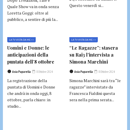
Dopo 13 edizioni, Tale e
Questo venerdì si...
Quale Show va in onda senza
Loretta Goggi: oltre al
pubblico, a sentire di più la...
LA TV VISTA DA ME >>
LA TV VISTA DA ME >>
Uomini e Donne: le
“Le Ragazze”: stasera
anticipazioni della
su Rai3 l’intervista a
puntata dell’8 ottobre
Simona Marchini
Asia Paparella
8 Ottobre 2024
Asia Paparella
8 Ottobre 2024
La registrazione della
Simona Marchini sarà tra “le
puntata di Uomini e Donne
ragazze” intervistate da
che andrà in onda oggi, 8
Francesca Fialdini questa
ottobre, parla chiaro: in
sera nella prima serata...
studio...