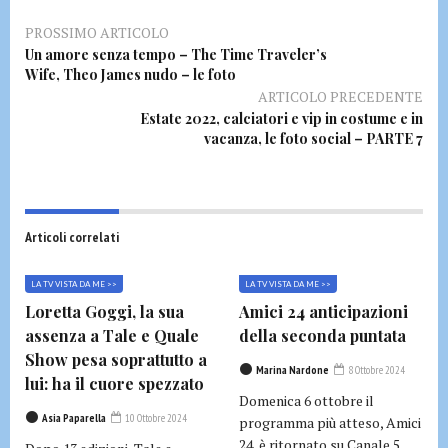
PROSSIMO ARTICOLO
Un amore senza tempo – The Time Traveler’s
Wife, Theo James nudo – le foto
ARTICOLO PRECEDENTE
Estate 2022, calciatori e vip in costume e in
vacanza, le foto social – PARTE 7
Articoli correlati
LA TV VISTA DA ME >>
LA TV VISTA DA ME >>
Loretta Goggi, la sua
Amici 24 anticipazioni
assenza a Tale e Quale
della seconda puntata
Show pesa soprattutto a
Marina Nardone
8 Ottobre 2024
lui: ha il cuore spezzato
Domenica 6 ottobre il
Asia Paparella
10 Ottobre 2024
programma più atteso, Amici
24, è ritornato su Canale 5.