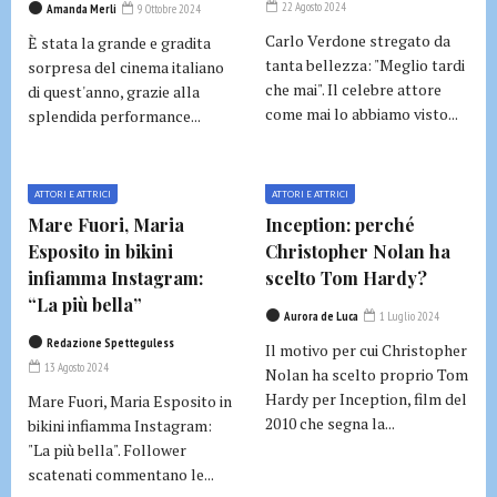
22 Agosto 2024
Amanda Merli
9 Ottobre 2024
Carlo Verdone stregato da
È stata la grande e gradita
tanta bellezza: "Meglio tardi
sorpresa del cinema italiano
che mai". Il celebre attore
di quest'anno, grazie alla
come mai lo abbiamo visto...
splendida performance...
ATTORI E ATTRICI
ATTORI E ATTRICI
Mare Fuori, Maria
Inception: perché
Esposito in bikini
Christopher Nolan ha
infiamma Instagram:
scelto Tom Hardy?
“La più bella”
Aurora de Luca
1 Luglio 2024
Redazione Spetteguless
Il motivo per cui Christopher
13 Agosto 2024
Nolan ha scelto proprio Tom
Hardy per Inception, film del
Mare Fuori, Maria Esposito in
2010 che segna la...
bikini infiamma Instagram:
"La più bella". Follower
scatenati commentano le...