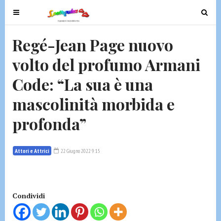
T
T
o
o
g
g
Regé-Jean Page nuovo
g
g
volto del profumo Armani
l
l
e
e
Code: “La sua è una
n
n
a
a
mascolinità morbida e
v
v
profonda”
i
i
g
g
a
a
Attori e Attrici
22 Giugno 2022 9:15
t
t
i
i
o
o
n
n
Condividi