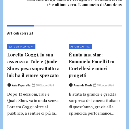
1ª e ultima sera. L’annuncio di Amadeus
Articoli correlati
LA TV VISTA DA ME >>
ATTORI E ATTRICI
Loretta Goggi, la sua
È nata una star:
assenza a Tale e Quale
Emanuela Fanelli tra
Show pesa soprattutto a
Cortellesi e nuovi
lui: ha il cuore spezzato
progetti
Asia Paparella
10 Ottobre 2024
Amanda Merli
9 Ottobre 2024
Dopo 13 edizioni, Tale e
È stata la grande e gradita
Quale Show va in onda senza
sorpresa del cinema italiano
Loretta Goggi: oltre al
di quest'anno, grazie alla
pubblico, a sentire di più la...
splendida performance...